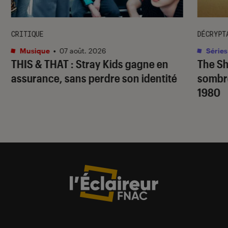
CRITIQUE
DÉCRYPT
Musique
•
07 août. 2026
Séries
THIS & THAT
: Stray Kids gagne en
The S
assurance, sans perdre son identité
sombr
1980