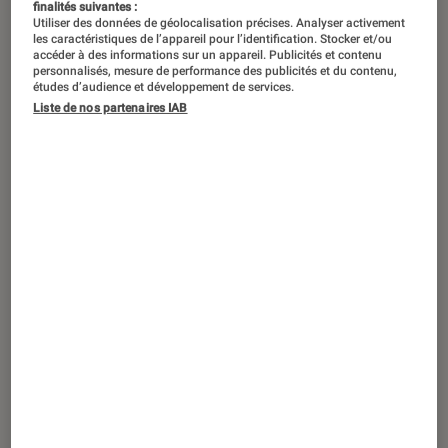
Stylet, étui, clavier, nombre
finalités suivantes :
Utiliser des données de géolocalisation précises. Analyser activement
d’accessoires permettent d’améliorer
les caractéristiques de l’appareil pour l’identification. Stocker et/ou
accéder à des informations sur un appareil. Publicités et contenu
l’expérience utilisateur sur une
personnalisés, mesure de performance des publicités et du contenu,
études d’audience et développement de services.
tablette. Voici une petite sélection.
Liste de nos partenaires IAB
Introduction
Photo by
Anna Demianenko
on
Unsplash
Retrouvez toutes les
tablettes tactiles