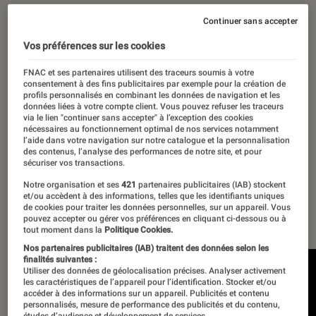
15 février 2023
・
Par
Romain Challand
Continuer sans accepter
Vos préférences sur les cookies
Si les enceintes sans fil sont destinées
FNAC et ses partenaires utilisent des traceurs soumis à votre
consentement à des fins publicitaires par exemple pour la création de
à trôner dans un salon, elles peuvent
profils personnalisés en combinant les données de navigation et les
données liées à votre compte client. Vous pouvez refuser les traceurs
aussi être déplacées où bon nous
via le lien "continuer sans accepter" à l’exception des cookies
semble, voire être baladées dans
nécessaires au fonctionnement optimal de nos services notamment
l’aide dans votre navigation sur notre catalogue et la personnalisation
certaines de vos aventures, à
des contenus, l’analyse des performances de notre site, et pour
sécuriser vos transactions.
condition d’embarquer une batterie.
Notre organisation et ses
421
partenaires publicitaires (IAB) stockent
Voici la sélection des meilleures
et/ou accèdent à des informations, telles que les identifiants uniques
de cookies pour traiter les données personnelles, sur un appareil. Vous
enceintes sans fil nomades passées
pouvez accepter ou gérer vos préférences en cliquant ci-dessous ou à
tout moment dans la
Politique Cookies.
par notre Labo.
Nos partenaires publicitaires (IAB) traitent des données selon les
finalités suivantes :
Utiliser des données de géolocalisation précises. Analyser activement
les caractéristiques de l’appareil pour l’identification. Stocker et/ou
accéder à des informations sur un appareil. Publicités et contenu
personnalisés, mesure de performance des publicités et du contenu,
études d’audience et développement de services.