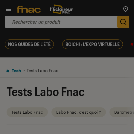
Trouv
De
NOS GUIDES DE L'ÉTÉ
BOICHI : L'EXPO VIRTUELLE
Tech
Tests Labo Fnac
Tests Labo Fnac
Tests Labo Fnac
Labo Fnac, c’est quoi ?
Baromètr