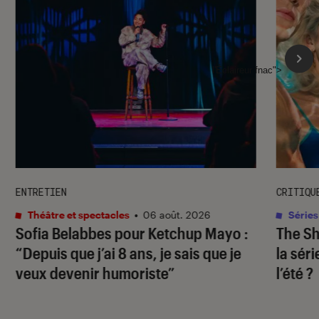
l'Éclaireur fnac">
ENTRETIEN
CRITIQU
Théâtre et spectacles
•
06 août. 2026
Séries
Sofia Belabbes pour
Ketchup Mayo
:
The S
“Depuis que j’ai 8 ans, je sais que je
la sér
veux devenir humoriste”
l’été ?