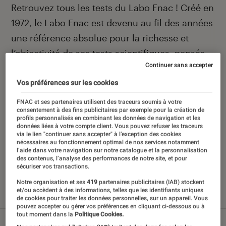
Introduction
Retrouvez tous les tests du Labo Fnac ! Créé en
1972, le Labo Fnac est devenu au fil des années
une référence absolue pour la richesse et
l’objectivité de ses tests scientifiques, pensés
Continuer sans accepter
pour être compréhensibles par le plus grand
nombre. Pour en savoir plus,
voir notre charte
.
Vos préférences sur les cookies
Et pour comparer tous les produits, visitez
FNAC et ses partenaires utilisent des traceurs soumis à votre
consentement à des fins publicitaires par exemple pour la création de
notre
comparateur
.
profils personnalisés en combinant les données de navigation et les
données liées à votre compte client. Vous pouvez refuser les traceurs
via le lien "continuer sans accepter" à l’exception des cookies
nécessaires au fonctionnement optimal de nos services notamment
l’aide dans votre navigation sur notre catalogue et la personnalisation
des contenus, l’analyse des performances de notre site, et pour
Nos derniers contenus
sécuriser vos transactions.
Notre organisation et ses
419
partenaires publicitaires (IAB) stockent
et/ou accèdent à des informations, telles que les identifiants uniques
Tout
Articles
Sélections et guides
Tests
de cookies pour traiter les données personnelles, sur un appareil. Vous
pouvez accepter ou gérer vos préférences en cliquant ci-dessous ou à
tout moment dans la
Politique Cookies.