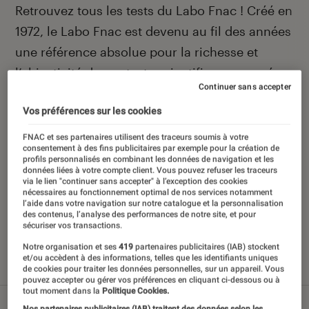
Introduction
Retrouvez tous les tests du Labo Fnac ! Créé en
1972, le Labo Fnac est devenu au fil des années
une référence absolue pour la richesse et
l’objectivité de ses tests scientifiques, pensés
Continuer sans accepter
pour être compréhensibles par le plus grand
Vos préférences sur les cookies
nombre. Pour en savoir plus,
voir notre charte
.
Et pour comparer tous les produits, visitez
FNAC et ses partenaires utilisent des traceurs soumis à votre
consentement à des fins publicitaires par exemple pour la création de
notre
comparateur
.
profils personnalisés en combinant les données de navigation et les
données liées à votre compte client. Vous pouvez refuser les traceurs
via le lien "continuer sans accepter" à l’exception des cookies
nécessaires au fonctionnement optimal de nos services notamment
l’aide dans votre navigation sur notre catalogue et la personnalisation
des contenus, l’analyse des performances de notre site, et pour
Nos derniers contenus
sécuriser vos transactions.
Notre organisation et ses
419
partenaires publicitaires (IAB) stockent
et/ou accèdent à des informations, telles que les identifiants uniques
Tout
Articles
Sélections et guides
Tests
de cookies pour traiter les données personnelles, sur un appareil. Vous
pouvez accepter ou gérer vos préférences en cliquant ci-dessous ou à
tout moment dans la
Politique Cookies.
Nos partenaires publicitaires (IAB) traitent des données selon les