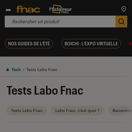
Trouv
De
NOS GUIDES DE L'ÉTÉ
BOICHI : L'EXPO VIRTUELLE
Tech
Tests Labo Fnac
Tests Labo Fnac
Tests Labo Fnac
Labo Fnac, c’est quoi ?
Baromètr