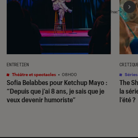
l'Éclaireur fnac">
ENTRETIEN
CRITIQU
Théâtre et spectacles
•
08H00
Séries
Sofia Belabbes pour
Ketchup Mayo
:
The S
“Depuis que j’ai 8 ans, je sais que je
la sér
veux devenir humoriste”
l’été ?