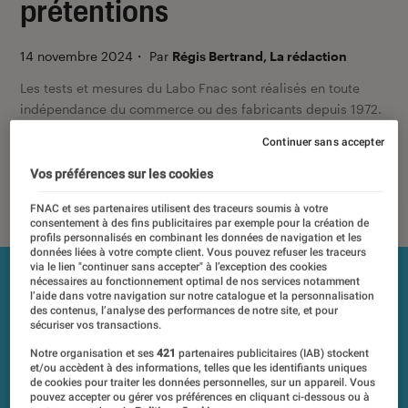
prétentions
14 novembre 2024
・
Par
Régis Bertrand, La rédaction
Les tests et mesures du Labo Fnac sont réalisés en toute
indépendance du commerce ou des fabricants depuis 1972.
Les responsables de tests garantissent les mesures grâce à
Continuer sans accepter
leur expertise, et aux équipements de mesures les plus
précis. Pour en savoir plus,
voir notre charte
. Et pour
Vos préférences sur les cookies
comparer tous les produits, visitez notre
comparateur
.
FNAC et ses partenaires utilisent des traceurs soumis à votre
consentement à des fins publicitaires par exemple pour la création de
profils personnalisés en combinant les données de navigation et les
données liées à votre compte client. Vous pouvez refuser les traceurs
via le lien "continuer sans accepter" à l’exception des cookies
nécessaires au fonctionnement optimal de nos services notamment
l’aide dans votre navigation sur notre catalogue et la personnalisation
des contenus, l’analyse des performances de notre site, et pour
sécuriser vos transactions.
Notre organisation et ses
421
partenaires publicitaires (IAB) stockent
et/ou accèdent à des informations, telles que les identifiants uniques
de cookies pour traiter les données personnelles, sur un appareil. Vous
pouvez accepter ou gérer vos préférences en cliquant ci-dessous ou à