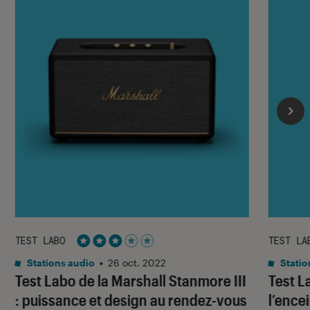
TEST LABO
TEST LA
Noté 3 étoiles sur 5
Stations audio
•
26 oct. 2022
Statio
Test Labo de la Marshall Stanmore III
Test L
: puissance et design au rendez-vous
l’ence