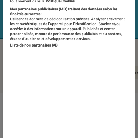
tout moment dans la
Politique Cookies.
Nos partenaires publicitaires (IAB) traitent des données selon les
finalités suivantes :
Utiliser des données de géolocalisation précises. Analyser activement
les caractéristiques de l’appareil pour l’identification. Stocker et/ou
accéder à des informations sur un appareil. Publicités et contenu
personnalisés, mesure de performance des publicités et du contenu,
études d’audience et développement de services.
Liste de nos partenaires IAB
MARSHALL WILLEN II CREAM
©Labo Fnac
En résumé
Notre test détaillé
Conclusio
En résumé
NOTE LABOFNAC
Noté 1 étoiles sur 5