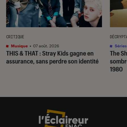
CRITIQUE
DÉCRYPT
Musique
•
07 août. 2026
Séries
THIS & THAT
: Stray Kids gagne en
The S
assurance, sans perdre son identité
sombr
1980