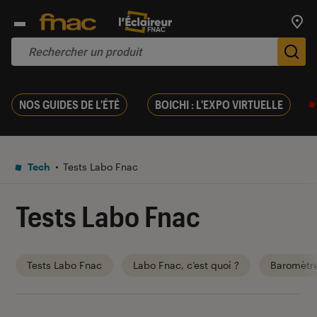
Trouv
De
NOS GUIDES DE L'ÉTÉ
BOICHI : L'EXPO VIRTUELLE
Tech
Tests Labo Fnac
Tests Labo Fnac
Tests Labo Fnac
Labo Fnac, c’est quoi ?
Baromètr