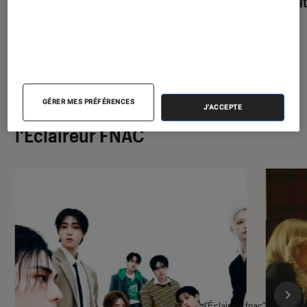
parfai
GÉRER MES PRÉFÉRENCES
À la une de
J'ACCEPTE
VOIR TOUT
l'Éclaireur FNAC
l'Éclaireur fnac">