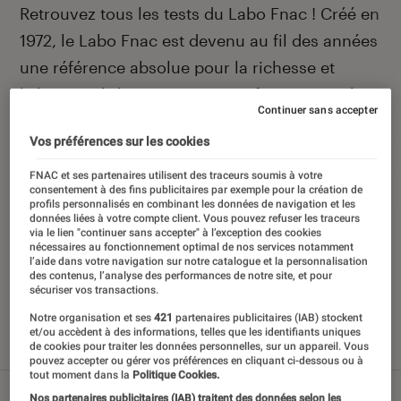
Introduction
Retrouvez tous les tests du Labo Fnac ! Créé en
1972, le Labo Fnac est devenu au fil des années
une référence absolue pour la richesse et
l’objectivité de ses tests scientifiques, pensés
Continuer sans accepter
pour être compréhensibles par le plus grand
Vos préférences sur les cookies
nombre. Pour en savoir plus,
voir notre charte
.
Et pour comparer tous les produits, visitez
FNAC et ses partenaires utilisent des traceurs soumis à votre
consentement à des fins publicitaires par exemple pour la création de
notre
comparateur
.
profils personnalisés en combinant les données de navigation et les
données liées à votre compte client. Vous pouvez refuser les traceurs
via le lien "continuer sans accepter" à l’exception des cookies
nécessaires au fonctionnement optimal de nos services notamment
l’aide dans votre navigation sur notre catalogue et la personnalisation
des contenus, l’analyse des performances de notre site, et pour
Nos derniers contenus
sécuriser vos transactions.
Notre organisation et ses
421
partenaires publicitaires (IAB) stockent
et/ou accèdent à des informations, telles que les identifiants uniques
de cookies pour traiter les données personnelles, sur un appareil. Vous
Tout
Articles
Sélections et guides
Tests
pouvez accepter ou gérer vos préférences en cliquant ci-dessous ou à
tout moment dans la
Politique Cookies.
Nos partenaires publicitaires (IAB) traitent des données selon les