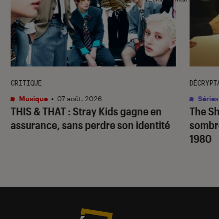
CRITIQUE
DÉCRYPT
Musique
•
07 août. 2026
Séries
THIS & THAT
: Stray Kids gagne en
The S
assurance, sans perdre son identité
sombr
1980