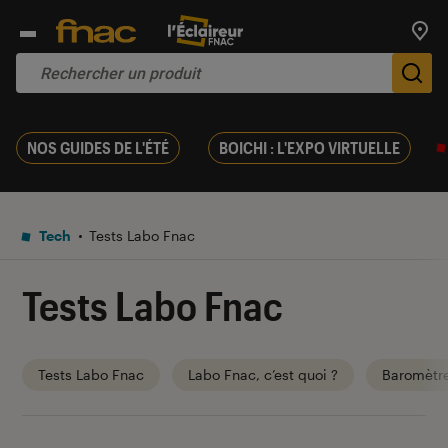
Trouv
De
NOS GUIDES DE L'ÉTÉ
BOICHI : L'EXPO VIRTUELLE
Tech
Tests Labo Fnac
Tests Labo Fnac
Tests Labo Fnac
Labo Fnac, c’est quoi ?
Baromètr