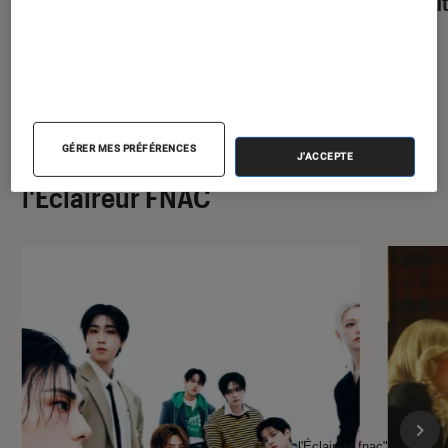
parfai
GÉRER MES PRÉFÉRENCES
À la une de
J'ACCEPTE
VOIR TOUT
l'Éclaireur FNAC
l'Éclaireur fnac">