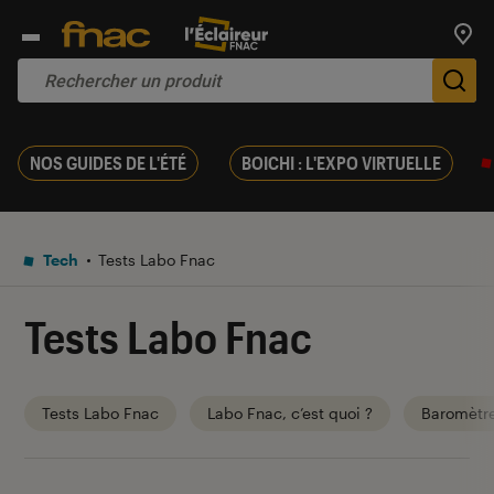
Trouv
De
NOS GUIDES DE L'ÉTÉ
BOICHI : L'EXPO VIRTUELLE
Tech
Tests Labo Fnac
Tests Labo Fnac
Tests Labo Fnac
Labo Fnac, c’est quoi ?
Baromètr