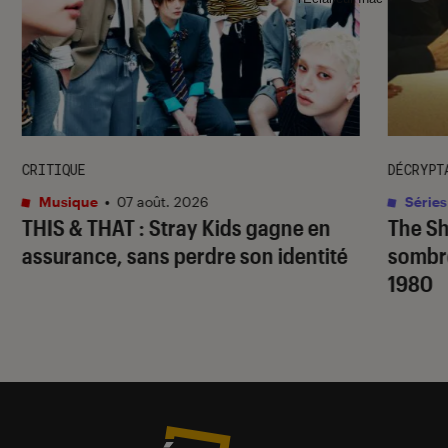
CRITIQUE
DÉCRYPT
Musique
•
07 août. 2026
Séries
THIS & THAT
: Stray Kids gagne en
The S
assurance, sans perdre son identité
sombr
1980