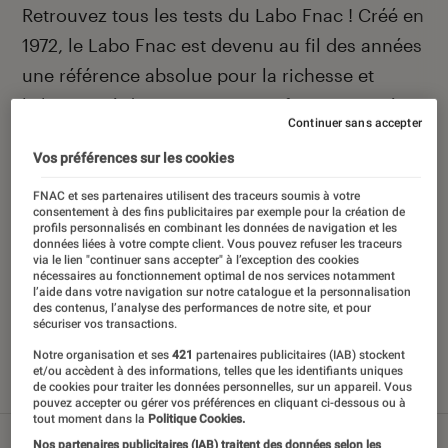
Introduction
Retrouvez tous les tests du Labo Fnac ! Créé en
1972, le Labo Fnac est devenu au fil des années
une référence absolue pour la richesse et
l’objectivité de ses tests scientifiques, pensés
Continuer sans accepter
pour être compréhensibles par le plus grand
Vos préférences sur les cookies
nombre. Pour en savoir plus,
voir notre charte
.
Et pour comparer tous les produits, visitez
FNAC et ses partenaires utilisent des traceurs soumis à votre
consentement à des fins publicitaires par exemple pour la création de
notre
comparateur
.
profils personnalisés en combinant les données de navigation et les
données liées à votre compte client. Vous pouvez refuser les traceurs
via le lien "continuer sans accepter" à l’exception des cookies
nécessaires au fonctionnement optimal de nos services notamment
l’aide dans votre navigation sur notre catalogue et la personnalisation
des contenus, l’analyse des performances de notre site, et pour
Nos derniers contenus
sécuriser vos transactions.
Notre organisation et ses
421
partenaires publicitaires (IAB) stockent
et/ou accèdent à des informations, telles que les identifiants uniques
de cookies pour traiter les données personnelles, sur un appareil. Vous
Tout
Articles
Sélections et guides
Tests
pouvez accepter ou gérer vos préférences en cliquant ci-dessous ou à
tout moment dans la
Politique Cookies.
Nos partenaires publicitaires (IAB) traitent des données selon les