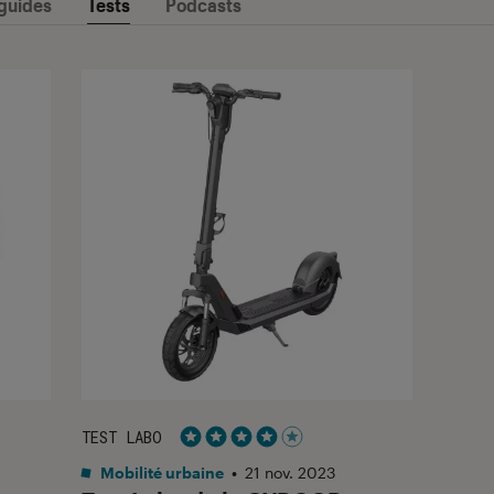
 guides
Tests
Podcasts
TEST LABO
Noté 4 étoiles sur 5
Mobilité urbaine
•
21 nov. 2023