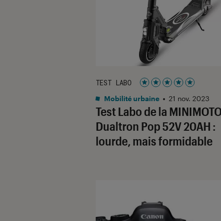
TEST LABO
Noté 5 étoiles sur 5
Mobilité urbaine
•
21 nov. 2023
Test Labo de la MINIMOT
Dualtron Pop 52V 20AH :
lourde, mais formidable