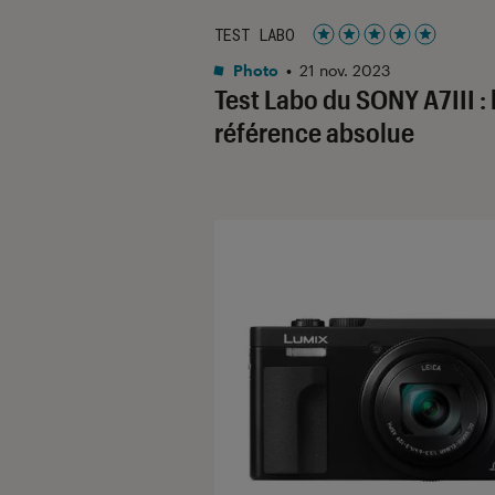
TEST LABO
Noté 5 étoiles sur 5
Photo
•
21 nov. 2023
Test Labo du SONY A7III : 
référence absolue