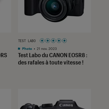
TEST LABO
Noté 5 étoiles sur 5
Photo
•
21 nov. 2023
ORS
Test Labo du CANON EOSR8 :
des rafales à toute vitesse !