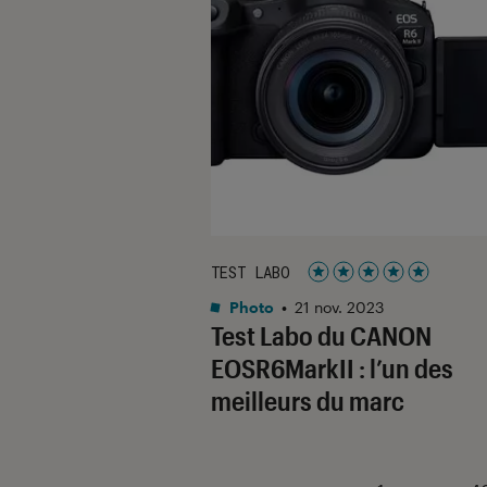
TEST LABO
Noté 5 étoiles sur 5
Photo
•
21 nov. 2023
Test Labo du CANON
EOSR6MarkII : l’un des
meilleurs du marc