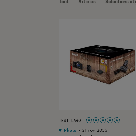
Tout
Articles
Sélections et
TEST LABO
Noté 5 étoiles sur 5
Photo
•
21 nov. 2023