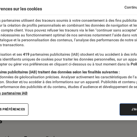
est quoi ?
Baromètre SAV
Labo Fnac : Le Podcast
Continu
rences sur les cookies
 partenaires utilisent des traceurs soumis à votre consentement à des fins publicita
r la création de profils personnalisés en combinant les données de navigation et l
e compte client. Vous pouvez refuser les traceurs via le lien "continuer sans accepter"
 nécessaires au fonctionnement optimal de nos services notamment l’aide dans vot
bo Fnac ! Créé en 1972, le Labo Fnac est
atalogue et la personnalisation des contenus, l’analyse des performances de notre si
s transactions.
référence absolue pour la richesse et
isation et ses
419
partenaires publicitaires (IAB) stockent et/ou accèdent à des inf
entifiques, pensés pour être compréhensibles
es identifiants uniques de cookies pour traiter les données personnelles, sur un appa
pter ou gérer vos préférences en cliquant ci-dessous ou à tout moment dans la
Poli
r en savoir plus,
voir notre charte
. Et pour
res publicitaires (IAB) traitent des données selon les finalités suivantes :
isitez notre
comparateur
.
 données de géolocalisation précises. Analyser activement les caractéristiques de l’
tion. Stocker et/ou accéder à des informations sur un appareil. Publicités et contenu
erformance des publicités et du contenu, études d’audience et développement de se
s partenaires IAB
S PRÉFÉRENCES
J'
s