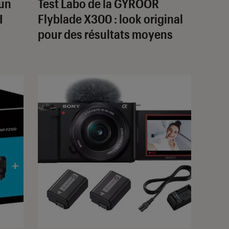
 un
Test Labo de la GYROOR
I
Flyblade X300 : look original
pour des résultats moyens