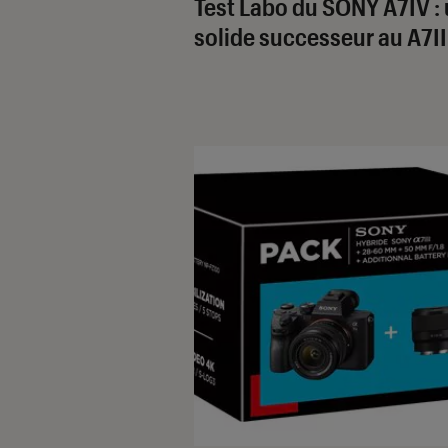
Test Labo du SONY A7IV :
solide successeur au A7II