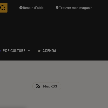
Besoin d’aide
Trouver mon magasin
Des suggestions de produits vont vous être proposées pendant vo
POP CULTURE
AGENDA
Flux RSS