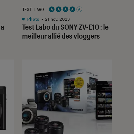
TEST LABO
Noté 4 étoiles sur 5
Photo
•
21 nov. 2023
la
Test Labo du SONY ZV-E10 : le
meilleur allié des vloggers