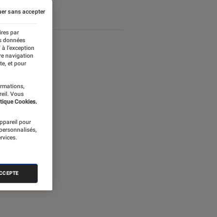
er sans accepter
ires par
es données
 à l’exception
re navigation
te, et pour
ormations,
reil. Vous
tique Cookies.
appareil pour
 personnalisés,
rvices.
ACCEPTE