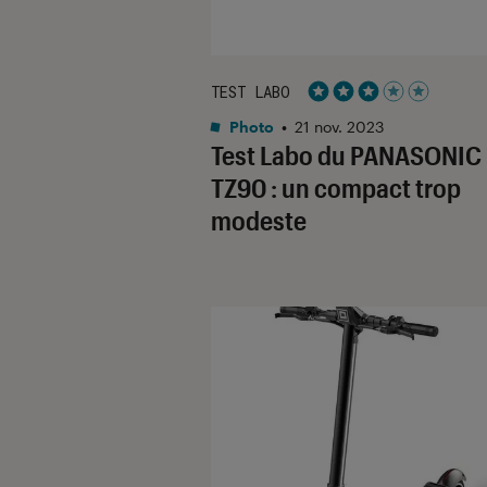
TEST LABO
Noté 3 étoiles sur 5
Photo
•
21 nov. 2023
Test Labo du PANASONIC
TZ90 : un compact trop
modeste