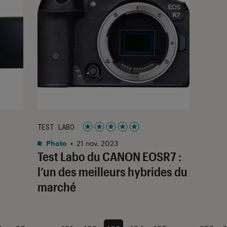
TEST LABO
Noté 5 étoiles sur 5
Photo
•
21 nov. 2023
Test Labo du CANON EOSR7 :
l’un des meilleurs hybrides du
marché