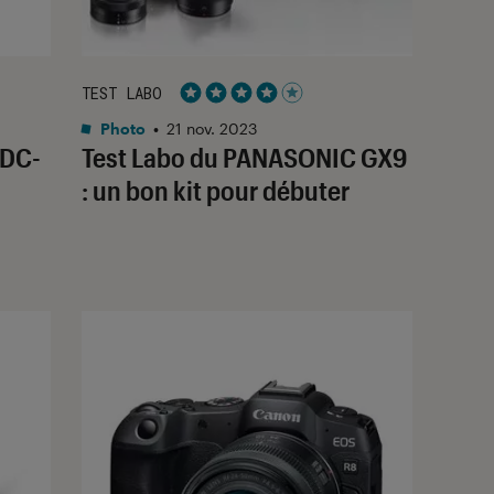
TEST LABO
Noté 4 étoiles sur 5
Photo
•
21 nov. 2023
 DC-
Test Labo du PANASONIC GX9
: un bon kit pour débuter