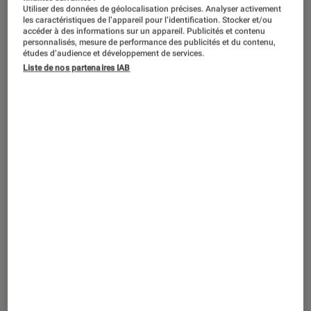
Utiliser des données de géolocalisation précises. Analyser activement
les caractéristiques de l’appareil pour l’identification. Stocker et/ou
accéder à des informations sur un appareil. Publicités et contenu
personnalisés, mesure de performance des publicités et du contenu,
études d’audience et développement de services.
TEST LABO
Liste de nos partenaires IAB
Noté 3 étoiles sur 5
Stations audio
•
22 déc. 2023
Test Labo de la Sonos Move 2 : une
déferlante de puissance