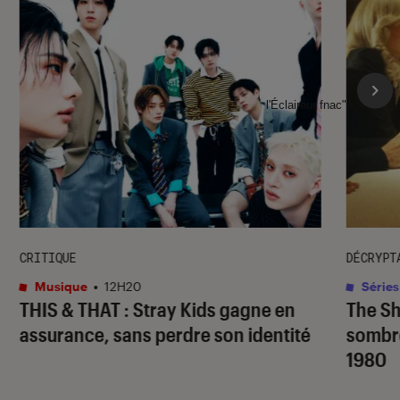
l'Éclaireur fnac">
CRITIQUE
DÉCRYPT
Musique
•
12H20
Séries
THIS & THAT
: Stray Kids gagne en
The S
assurance, sans perdre son identité
sombr
1980