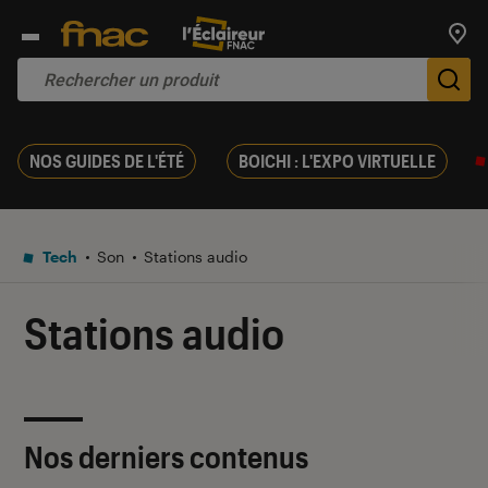
Trouv
De
NOS GUIDES DE L'ÉTÉ
BOICHI : L'EXPO VIRTUELLE
Tech
Son
Stations audio
Stations audio
Nos derniers contenus