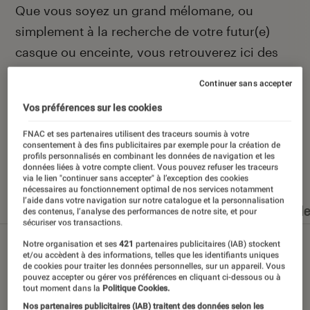
Introduction
Que vous soyez un grand mélomane, ou
simplement à la recherche de votre futur(e)
casque ou enceinte, vous retrouverez ici des
actualités et des conseils pour faire le meilleur
Continuer sans accepter
des choix.
Vos préférences sur les cookies
FNAC et ses partenaires utilisent des traceurs soumis à votre
consentement à des fins publicitaires par exemple pour la création de
profils personnalisés en combinant les données de navigation et les
Nos derniers contenus
données liées à votre compte client. Vous pouvez refuser les traceurs
via le lien "continuer sans accepter" à l’exception des cookies
nécessaires au fonctionnement optimal de nos services notamment
l’aide dans votre navigation sur notre catalogue et la personnalisation
Tout
Articles
Dossiers
Sélections et guid
des contenus, l’analyse des performances de notre site, et pour
sécuriser vos transactions.
Notre organisation et ses
421
partenaires publicitaires (IAB) stockent
et/ou accèdent à des informations, telles que les identifiants uniques
de cookies pour traiter les données personnelles, sur un appareil. Vous
pouvez accepter ou gérer vos préférences en cliquant ci-dessous ou à
tout moment dans la
Politique Cookies.
Nos partenaires publicitaires (IAB) traitent des données selon les