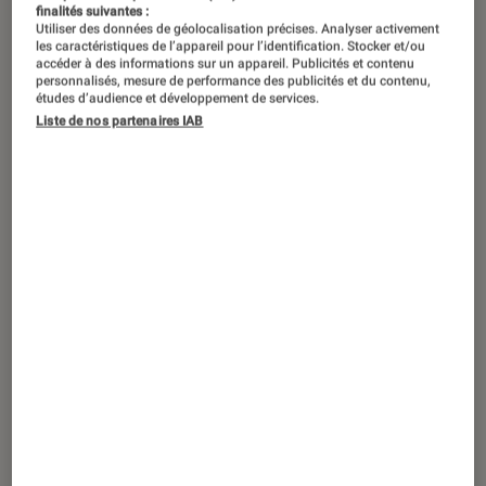
finalités suivantes :
Utiliser des données de géolocalisation précises. Analyser activement
les caractéristiques de l’appareil pour l’identification. Stocker et/ou
accéder à des informations sur un appareil. Publicités et contenu
personnalisés, mesure de performance des publicités et du contenu,
études d’audience et développement de services.
Liste de nos partenaires IAB
ACTU
Casques audio
•
13 déc. 2023
Huawei présente les écouteurs les plus
originaux de l’année