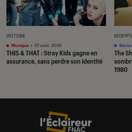
CRITIQUE
DÉCRYPT
Musique
•
07 août. 2026
Séries
THIS & THAT
: Stray Kids gagne en
The S
assurance, sans perdre son identité
sombr
1980