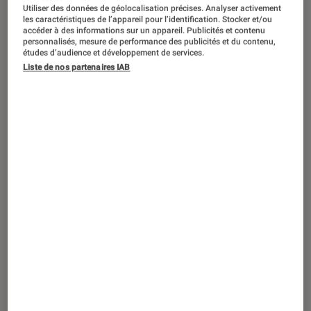
Utiliser des données de géolocalisation précises. Analyser activement
les caractéristiques de l’appareil pour l’identification. Stocker et/ou
accéder à des informations sur un appareil. Publicités et contenu
personnalisés, mesure de performance des publicités et du contenu,
études d’audience et développement de services.
Liste de nos partenaires IAB
TEST LABO
Noté 1 étoiles sur 5
Enceintes audio
•
25 nov. 2016
Test Labo Jabra Solemate Mini : une
petite enceinte pas très convaincante