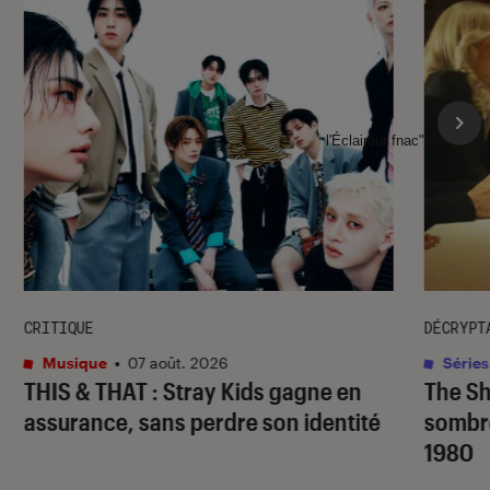
l'Éclaireur fnac">
CRITIQUE
DÉCRYPT
Musique
•
07 août. 2026
Séries
THIS & THAT
: Stray Kids gagne en
The S
assurance, sans perdre son identité
sombr
1980