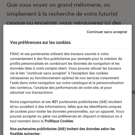
Introduction
Que vous soyez un grand mélomane, ou
simplement à la recherche de votre futur(e)
casque ou enceinte, vous retrouverez ici des
actualités et des conseils pour faire le meilleur
Continuer sans accepter
des choix.
Vos préférences sur les cookies
FNAC et ses partenaires utilisent des traceurs soumis à votre
consentement à des fins publicitaires par exemple pour la création de
profils personnalisés en combinant les données de navigation et les
données liées à votre compte client. Vous pouvez refuser les traceurs
Nos derniers contenus
via le lien "continuer sans accepter" à l’exception des cookies
nécessaires au fonctionnement optimal de nos services notamment
l’aide dans votre navigation sur notre catalogue et la personnalisation
des contenus, l’analyse des performances de notre site, et pour
Tout
Articles
Dossiers
Sélections et guid
sécuriser vos transactions.
Notre organisation et ses
421
partenaires publicitaires (IAB) stockent
et/ou accèdent à des informations, telles que les identifiants uniques
de cookies pour traiter les données personnelles, sur un appareil. Vous
pouvez accepter ou gérer vos préférences en cliquant ci-dessous ou à
tout moment dans la
Politique Cookies.
Nos partenaires publicitaires (IAB) traitent des données selon les
finalités suivantes :