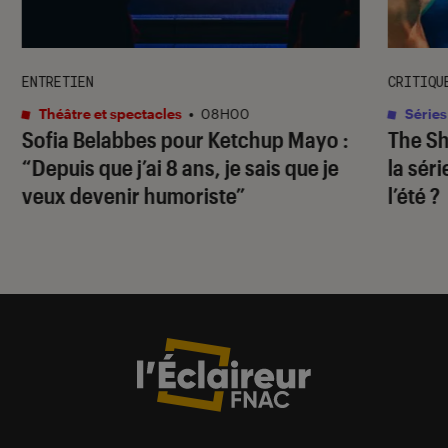
ENTRETIEN
CRITIQU
Théâtre et spectacles
•
08H00
Séries
Sofia Belabbes pour
Ketchup Mayo
:
The S
“Depuis que j’ai 8 ans, je sais que je
la sér
veux devenir humoriste”
l’été ?