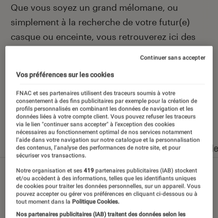
Introduction
Que vous soyez un grand mélomane, ou
simplement à la recherche de votre futur(e)
casque ou enceinte, vous retrouverez ici des
actualités et des conseils pour faire le meilleur
Continuer sans accepter
des choix.
Vos préférences sur les cookies
FNAC et ses partenaires utilisent des traceurs soumis à votre
consentement à des fins publicitaires par exemple pour la création de
profils personnalisés en combinant les données de navigation et les
Nos derniers contenus
données liées à votre compte client. Vous pouvez refuser les traceurs
via le lien "continuer sans accepter" à l’exception des cookies
nécessaires au fonctionnement optimal de nos services notamment
l’aide dans votre navigation sur notre catalogue et la personnalisation
Tout
Articles
Dossiers
Sélections et guid
des contenus, l’analyse des performances de notre site, et pour
sécuriser vos transactions.
Notre organisation et ses
419
partenaires publicitaires (IAB) stockent
et/ou accèdent à des informations, telles que les identifiants uniques
de cookies pour traiter les données personnelles, sur un appareil. Vous
pouvez accepter ou gérer vos préférences en cliquant ci-dessous ou à
tout moment dans la
Politique Cookies.
Nos partenaires publicitaires (IAB) traitent des données selon les