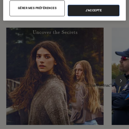
À la une de
VOIR TOUT
GÉRER MES PRÉFÉRENCES
J'ACCEPTE
l'Éclaireur FNAC
l'Éclaireur fnac">