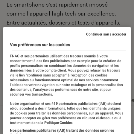
Introduction
Le smartphone s’est rapidement imposé
comme l’appareil high-tech par excellence.
Entre actualités, dossiers et tests d’appareils,
l’Éclaireur Fnac vous accompagne et vous
Continuer sans accepter
conseille quand vient le moment de changer de
Vos préférences sur les cookies
téléphone portable.
FNAC et ses partenaires utilisent des traceurs soumis à votre
consentement à des fins publicitaires par exemple pour la création de
profils personnalisés en combinant les données de navigation et les
données liées à votre compte client. Vous pouvez refuser les traceurs
via le lien "continuer sans accepter" à l’exception des cookies
Nos derniers contenus
nécessaires au fonctionnement optimal de nos services notamment
l’aide dans votre navigation sur notre catalogue et la personnalisation
des contenus, l’analyse des performances de notre site, et pour
sécuriser vos transactions.
Tout
Articles
Dossiers
Sélections et guid
Notre organisation et ses
419
partenaires publicitaires (IAB) stockent
et/ou accèdent à des informations, telles que les identifiants uniques
de cookies pour traiter les données personnelles, sur un appareil. Vous
pouvez accepter ou gérer vos préférences en cliquant ci-dessous ou à
tout moment dans la
Politique Cookies.
Nos partenaires publicitaires (IAB) traitent des données selon les