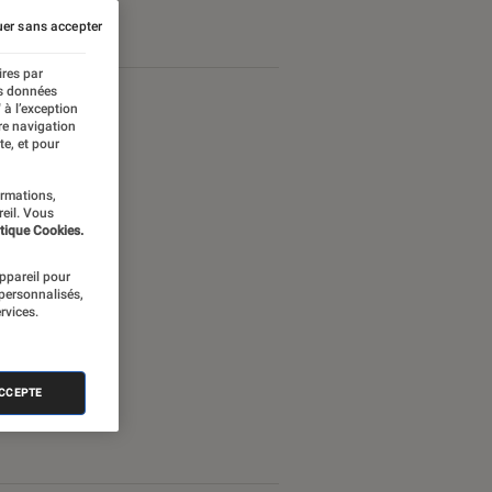
Android
er sans accepter
ires par
es données
 à l’exception
re navigation
te, et pour
ormations,
reil. Vous
tique Cookies.
appareil pour
 personnalisés,
rvices.
ACCEPTE