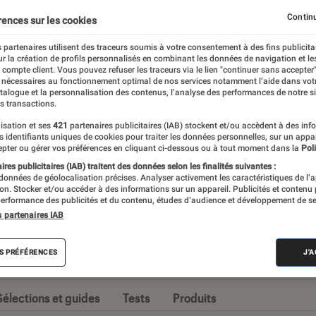
Constructeurs
iPhone
Opérateurs
Smartphones 
Continu
rences sur les cookies
 partenaires utilisent des traceurs soumis à votre consentement à des fins publicita
r la création de profils personnalisés en combinant les données de navigation et l
e compte client. Vous pouvez refuser les traceurs via le lien "continuer sans accepter"
 nécessaires au fonctionnement optimal de nos services notamment l’aide dans vot
nt imposé comme l’appareil high-tech par
atalogue et la personnalisation des contenus, l’analyse des performances de notre si
s transactions.
ossiers et tests d’appareils, l’Éclaireur Fnac
isation et ses
421
partenaires publicitaires (IAB) stockent et/ou accèdent à des inf
seille quand vient le moment de changer
es identifiants uniques de cookies pour traiter les données personnelles, sur un appa
pter ou gérer vos préférences en cliquant ci-dessous ou à tout moment dans la
Poli
res publicitaires (IAB) traitent des données selon les finalités suivantes :
 données de géolocalisation précises. Analyser activement les caractéristiques de l’
tion. Stocker et/ou accéder à des informations sur un appareil. Publicités et contenu
erformance des publicités et du contenu, études d’audience et développement de se
s partenaires IAB
s
S PRÉFÉRENCES
J'
Sélections et guides
Tests
Produits