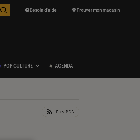
Besoin d’aide
Trouver mon magasin
Des suggestions de produits vont vous être proposées pendant vo
POP CULTURE
AGENDA
Flux RSS