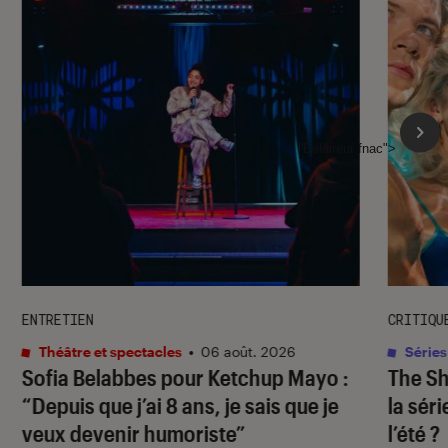
l'Éclaireur fnac">
ENTRETIEN
CRITIQU
Théâtre et spectacles
•
06 août. 2026
Séries
Sofia Belabbes pour
Ketchup Mayo
:
The S
“Depuis que j’ai 8 ans, je sais que je
la sér
veux devenir humoriste”
l’été ?