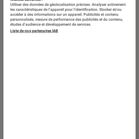
Utiliser des données de géolocalisation précises. Analyser activement
les caractéristiques de l’appareil pour l’identification. Stocker et/ou
accéder à des informations sur un appareil. Publicités et contenu
personnalisés, mesure de performance des publicités et du contenu,
études d’audience et développement de services.
Liste de nos partenaires IAB
TEST
Noté 5 étoiles sur 5
Photo
•
20 oct. 2017
Test Labo du Panasonic Lumix DMC-
GM5 12-32 mm f:3,5/5,6 G