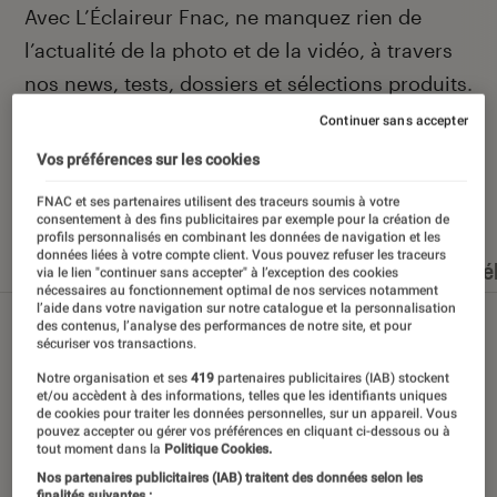
Introduction
Avec L’Éclaireur Fnac, ne manquez rien de
l’actualité de la photo et de la vidéo, à travers
nos news, tests, dossiers et sélections produits.
Continuer sans accepter
Vos préférences sur les cookies
Nos derniers contenus
FNAC et ses partenaires utilisent des traceurs soumis à votre
consentement à des fins publicitaires par exemple pour la création de
profils personnalisés en combinant les données de navigation et les
données liées à votre compte client. Vous pouvez refuser les traceurs
Tout
Articles
Événéments
Dossiers
Sé
via le lien "continuer sans accepter" à l’exception des cookies
nécessaires au fonctionnement optimal de nos services notamment
l’aide dans votre navigation sur notre catalogue et la personnalisation
des contenus, l’analyse des performances de notre site, et pour
sécuriser vos transactions.
Notre organisation et ses
419
partenaires publicitaires (IAB) stockent
et/ou accèdent à des informations, telles que les identifiants uniques
de cookies pour traiter les données personnelles, sur un appareil. Vous
pouvez accepter ou gérer vos préférences en cliquant ci-dessous ou à
tout moment dans la
Politique Cookies.
Nos partenaires publicitaires (IAB) traitent des données selon les
finalités suivantes :