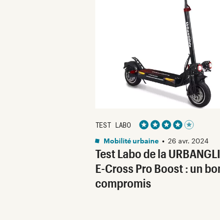
TEST LABO
Noté 4 étoiles sur 5
Mobilité urbaine
•
26 avr. 2024
Test Labo de la URBANGL
E-Cross Pro Boost : un bo
compromis