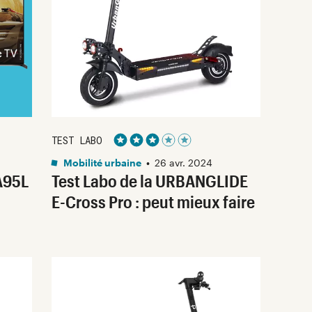
TEST LABO
Noté 3 étoiles sur 5
Mobilité urbaine
•
26 avr. 2024
A95L
Test Labo de la URBANGLIDE
E-Cross Pro : peut mieux faire