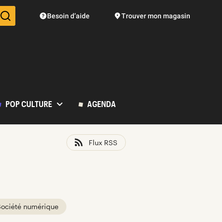
Besoin d’aide
Trouver mon magasin
Des suggestions de produits vont vous être proposées pendant vo
POP CULTURE
AGENDA
Flux RSS
Société numérique