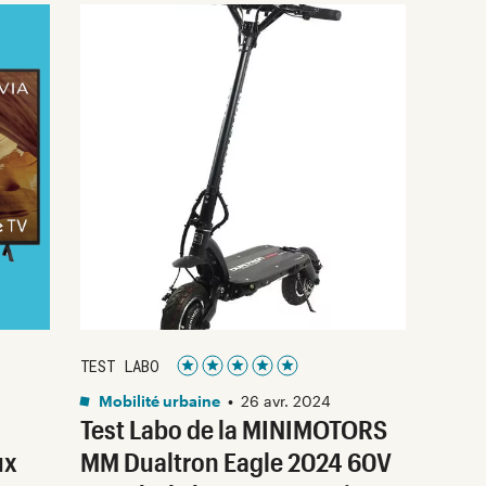
TEST LABO
Noté 5 étoiles sur 5
Mobilité urbaine
•
26 avr. 2024
Test Labo de la MINIMOTORS
ux
MM Dualtron Eagle 2024 60V