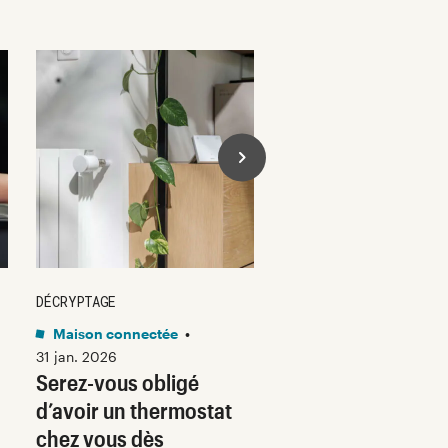
DÉCRYPTAGE
DÉCRYPTAGE
Maison connectée
•
Son
•
30 jan. 2026
Voici pourquoi les
31 jan. 2026
Serez-vous obligé
casques et écoute
d’avoir un thermostat
filaires font un re
chez vous dès
fracassant