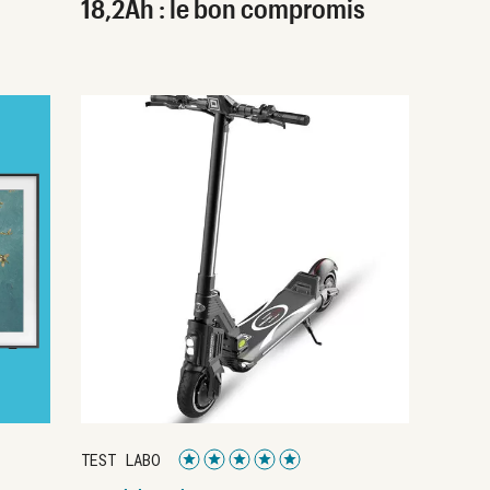
18,2Ah : le bon compromis
TEST LABO
Noté 5 étoiles sur 5