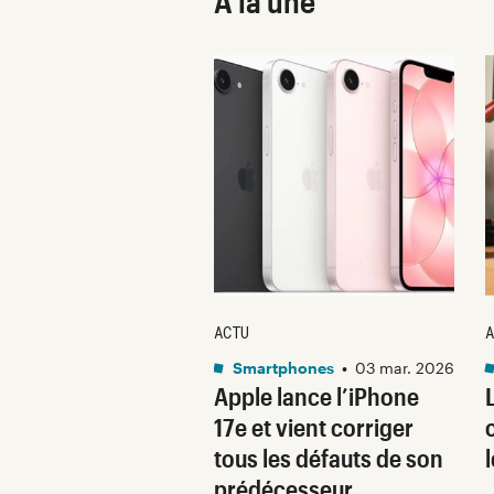
À la une
ACTU
A
•
08 oct. 2025
Smartphones
•
03 mar. 2026
 sont les produits
Apple lance l’iPhone
lus durables du
17e et vient corriger
é ? Découvrez les
tous les défauts de son
usions du
prédécesseur