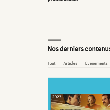
ètre SAV Fnac-
 2025 !
Nos derniers contenu
Tout
Articles
Événéments