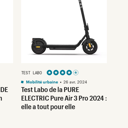
TEST LABO
Noté 4 étoiles sur 5
Mobilité urbaine
•
26 avr. 2024
IDE
Test Labo de la PURE
n
ELECTRIC Pure Air 3 Pro 2024 :
elle a tout pour elle