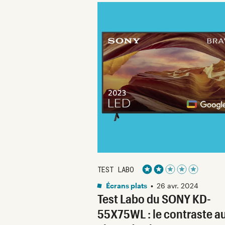
TEST LABO
Noté 2 étoiles sur 5
Écrans plats
•
26 avr. 2024
Test Labo du SONY KD-
55X75WL : le contraste a