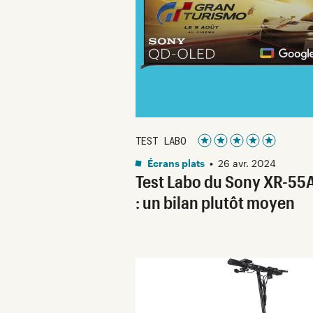
TEST LABO
Noté 5 étoiles sur 5
Écrans plats
•
26 avr. 2024
Test Labo du Sony XR-55
: un bilan plutôt moyen