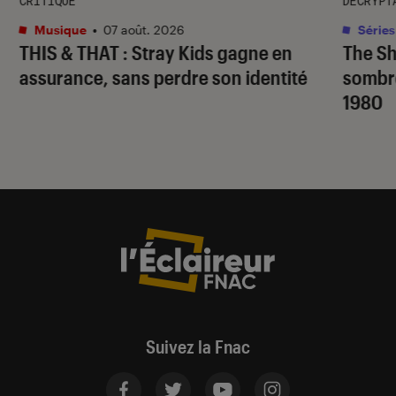
CRITIQUE
DÉCRYPT
Musique
•
07 août. 2026
Séries
THIS & THAT
: Stray Kids gagne en
The S
assurance, sans perdre son identité
sombr
1980
Suivez la Fnac