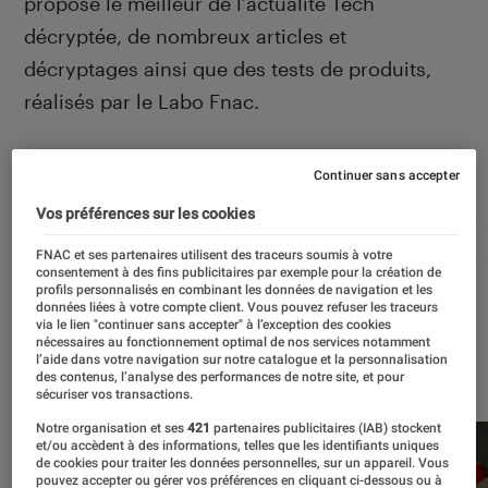
propose le meilleur de l’actualité Tech
décryptée, de nombreux articles et
décryptages ainsi que des tests de produits,
réalisés par le Labo Fnac.
Continuer sans accepter
Autour de ce sujet
Vos préférences sur les cookies
Apple
Intelligence artificielle
Android
Test
FNAC et ses partenaires utilisent des traceurs soumis à votre
consentement à des fins publicitaires par exemple pour la création de
profils personnalisés en combinant les données de navigation et les
données liées à votre compte client. Vous pouvez refuser les traceurs
via le lien "continuer sans accepter" à l’exception des cookies
nécessaires au fonctionnement optimal de nos services notamment
À la une
l’aide dans votre navigation sur notre catalogue et la personnalisation
des contenus, l’analyse des performances de notre site, et pour
sécuriser vos transactions.
Notre organisation et ses
421
partenaires publicitaires (IAB) stockent
et/ou accèdent à des informations, telles que les identifiants uniques
de cookies pour traiter les données personnelles, sur un appareil. Vous
pouvez accepter ou gérer vos préférences en cliquant ci-dessous ou à