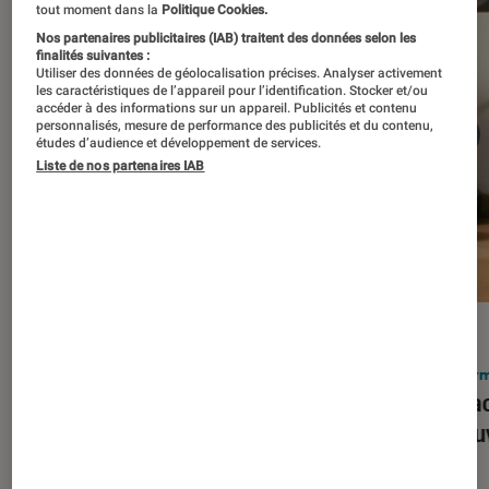
tout moment dans la
Politique Cookies.
Nos partenaires publicitaires (IAB) traitent des données selon les
finalités suivantes :
Utiliser des données de géolocalisation précises. Analyser activement
les caractéristiques de l’appareil pour l’identification. Stocker et/ou
accéder à des informations sur un appareil. Publicités et contenu
personnalisés, mesure de performance des publicités et du contenu,
études d’audience et développement de services.
Liste de nos partenaires IAB
ACTU
ACTU
Smartphones
•
03 mar. 2026
Infor
Apple lance l’iPhone 17e et vient
Le Mac
corriger tous les défauts de son
découv
prédécesseur