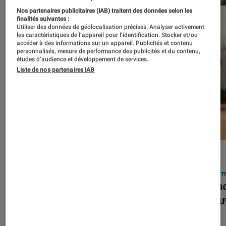
Nos partenaires publicitaires (IAB) traitent des données selon les
finalités suivantes :
Utiliser des données de géolocalisation précises. Analyser activement
les caractéristiques de l’appareil pour l’identification. Stocker et/ou
accéder à des informations sur un appareil. Publicités et contenu
personnalisés, mesure de performance des publicités et du contenu,
études d’audience et développement de services.
Liste de nos partenaires IAB
ACTU
ACTU
Smartphones
•
03 mar. 2026
Infor
Apple lance l’iPhone 17e et vient
Le Mac
corriger tous les défauts de son
découv
prédécesseur