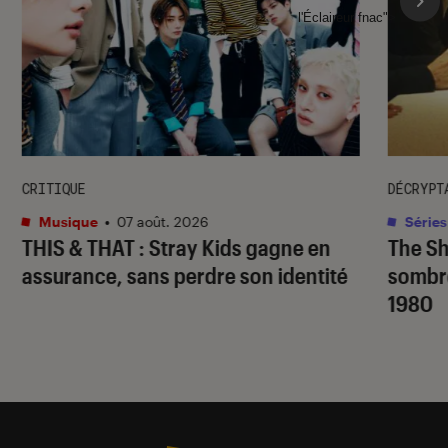
l'Éclaireur fnac">
CRITIQUE
DÉCRYPT
Musique
•
07 août. 2026
Séries
THIS & THAT
: Stray Kids gagne en
The S
assurance, sans perdre son identité
sombr
1980