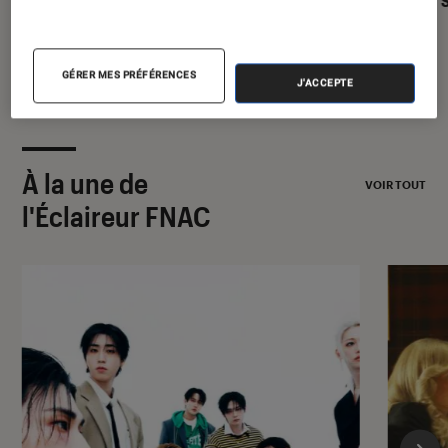
GÉRER MES PRÉFÉRENCES
J'ACCEPTE
À la une de
VOIR TOUT
l'Éclaireur FNAC