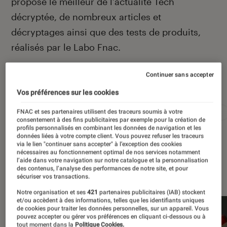
propose le meilleur de l’actualité Tech
décryptée, de nombreux articles et
décryptages ainsi que des tests de produits,
réalisés par le Labo Fnac.
Continuer sans accepter
Autour de ce sujet
Vos préférences sur les cookies
FNAC et ses partenaires utilisent des traceurs soumis à votre
Apple
Intelligence artificielle
Android
Test
consentement à des fins publicitaires par exemple pour la création de
profils personnalisés en combinant les données de navigation et les
données liées à votre compte client. Vous pouvez refuser les traceurs
via le lien "continuer sans accepter" à l’exception des cookies
nécessaires au fonctionnement optimal de nos services notamment
l’aide dans votre navigation sur notre catalogue et la personnalisation
À la une
des contenus, l’analyse des performances de notre site, et pour
sécuriser vos transactions.
Notre organisation et ses
421
partenaires publicitaires (IAB) stockent
et/ou accèdent à des informations, telles que les identifiants uniques
de cookies pour traiter les données personnelles, sur un appareil. Vous
pouvez accepter ou gérer vos préférences en cliquant ci-dessous ou à
tout moment dans la
Politique Cookies.