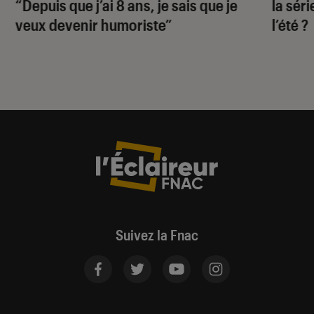
“Depuis que j’ai 8 ans, je sais que je
la sér
veux devenir humoriste”
l’été ?
Suivez la Fnac