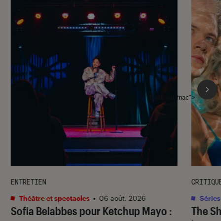
l'Éclaireur fnac">
ENTRETIEN
CRITIQU
Théâtre et spectacles
•
06 août. 2026
Séries
Sofia Belabbes pour
Ketchup Mayo
:
The S