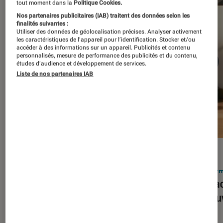
tout moment dans la
Politique Cookies.
Nos partenaires publicitaires (IAB) traitent des données selon les
finalités suivantes :
Utiliser des données de géolocalisation précises. Analyser activement
les caractéristiques de l’appareil pour l’identification. Stocker et/ou
accéder à des informations sur un appareil. Publicités et contenu
personnalisés, mesure de performance des publicités et du contenu,
études d’audience et développement de services.
Liste de nos partenaires IAB
ACTU
ACTU
Smartphones
•
03 mar. 2026
Infor
Apple lance l’iPhone 17e et vient
Le Mac
corriger tous les défauts de son
découv
prédécesseur