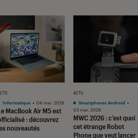
CTU
ACTU
Informatique
•
04 mar. 2026
Smartphones Android
•
Le MacBook Air M5 est
03 mar. 2026
MWC 2026 : c’est quoi
officialisé : découvrez
cet étrange Robot
les nouveautés
Phone que veut lancer