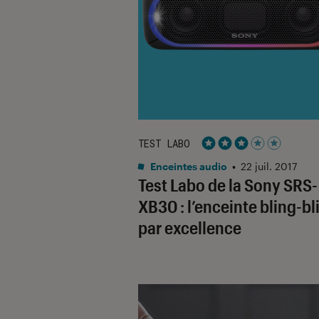
TEST LABO
Noté 3 étoiles sur 5
Enceintes audio
•
22 juil. 2017
Test Labo de la Sony SRS-
XB30 : l’enceinte bling-bl
par excellence