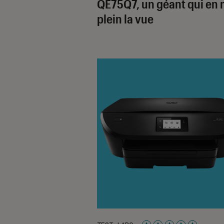
QE75Q7, un géant qui en 
plein la vue