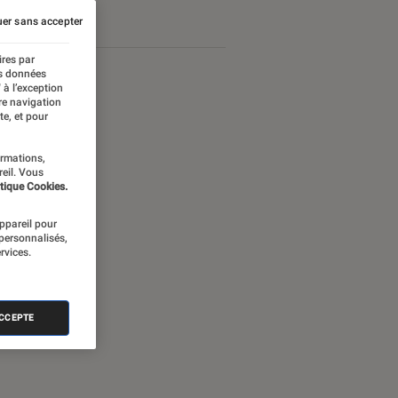
er sans accepter
ires par
es données
 à l’exception
re navigation
te, et pour
ormations,
reil. Vous
tique Cookies.
appareil pour
 personnalisés,
rvices.
nectée
ACCEPTE