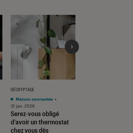
DÉCRYPTAGE
DÉCRYPTAGE
Maison connectée
•
Son
•
30 jan. 2026
Voici pourquoi les
31 jan. 2026
Serez-vous obligé
casques et écoute
d’avoir un thermostat
filaires font un re
chez vous dès
fracassant