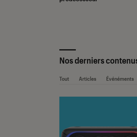
ètre SAV Fnac-
 2025 !
Nos derniers contenu
Tout
Articles
Événéments