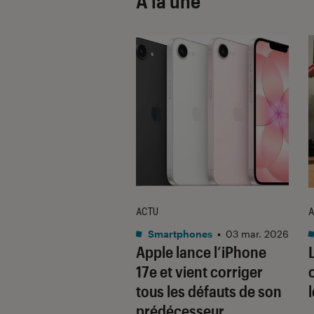
À la une
ACTU
A
•
08 oct. 2025
Smartphones
•
03 mar. 2026
 sont les produits
Apple lance l’iPhone
lus durables du
17e et vient corriger
é ? Découvrez les
tous les défauts de son
usions du
prédécesseur