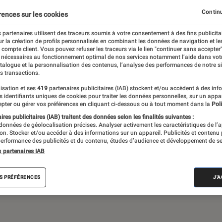
Gaming
Mobilité urbaine
Continu
rences sur les cookies
 partenaires utilisent des traceurs soumis à votre consentement à des fins publicita
r la création de profils personnalisés en combinant les données de navigation et l
e compte client. Vous pouvez refuser les traceurs via le lien "continuer sans accepter"
sques audio, objets connectés… l’Éclaireur
 nécessaires au fonctionnement optimal de nos services notamment l’aide dans vot
atalogue et la personnalisation des contenus, l’analyse des performances de notre si
 de l’actualité Tech décryptée, de nombreux
s transactions.
ue des tests de produits, réalisés par le
isation et ses
419
partenaires publicitaires (IAB) stockent et/ou accèdent à des inf
es identifiants uniques de cookies pour traiter les données personnelles, sur un appa
pter ou gérer vos préférences en cliquant ci-dessous ou à tout moment dans la
Poli
res publicitaires (IAB) traitent des données selon les finalités suivantes :
 données de géolocalisation précises. Analyser activement les caractéristiques de l’
tion. Stocker et/ou accéder à des informations sur un appareil. Publicités et contenu
erformance des publicités et du contenu, études d’audience et développement de se
s partenaires IAB
Android
Test
PC
Windows
Montre con
S PRÉFÉRENCES
J'