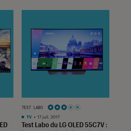
TEST LABO
Noté 3 étoiles sur 5
TV
•
17 juil. 2017
LED
Test Labo du LG OLED 55C7V :