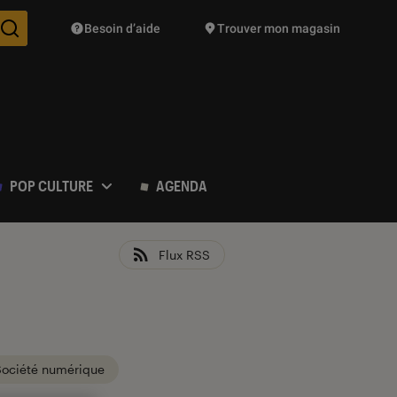
Besoin d’aide
Trouver mon magasin
Des suggestions de produits vont vous être proposées pendant vo
POP CULTURE
AGENDA
Flux RSS
Société numérique