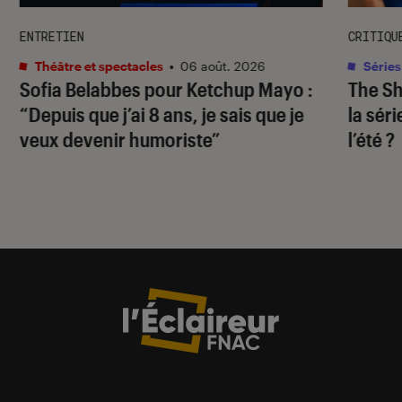
ENTRETIEN
CRITIQU
Théâtre et spectacles
•
06 août. 2026
Séries
Sofia Belabbes pour
Ketchup Mayo
:
The S
“Depuis que j’ai 8 ans, je sais que je
la sér
veux devenir humoriste”
l’été ?