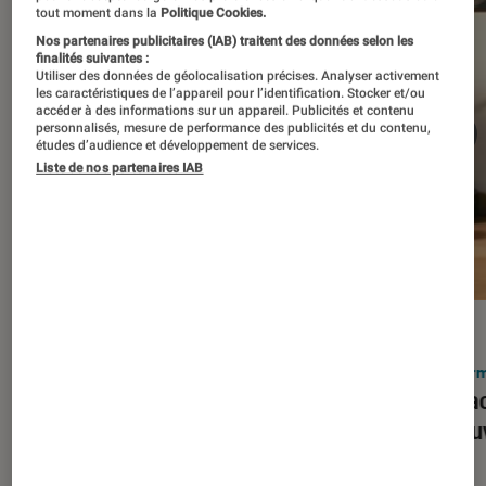
tout moment dans la
Politique Cookies.
Nos partenaires publicitaires (IAB) traitent des données selon les
finalités suivantes :
Utiliser des données de géolocalisation précises. Analyser activement
les caractéristiques de l’appareil pour l’identification. Stocker et/ou
accéder à des informations sur un appareil. Publicités et contenu
personnalisés, mesure de performance des publicités et du contenu,
études d’audience et développement de services.
Liste de nos partenaires IAB
ACTU
ACTU
Smartphones
•
03 mar. 2026
Infor
Apple lance l’iPhone 17e et vient
Le Mac
corriger tous les défauts de son
découv
prédécesseur