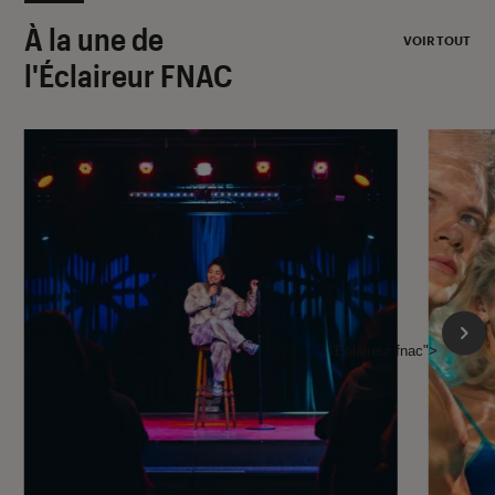
À la une de
VOIR TOUT
l'Éclaireur FNAC
l'Éclaireur fnac">