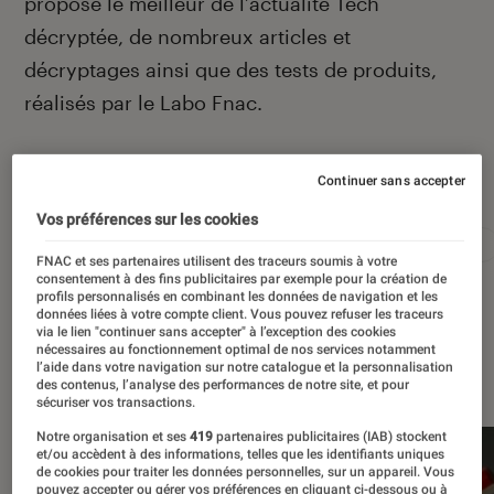
propose le meilleur de l’actualité Tech
décryptée, de nombreux articles et
décryptages ainsi que des tests de produits,
réalisés par le Labo Fnac.
Continuer sans accepter
Autour de ce sujet
Vos préférences sur les cookies
Apple
Intelligence artificielle
Android
Test
FNAC et ses partenaires utilisent des traceurs soumis à votre
consentement à des fins publicitaires par exemple pour la création de
profils personnalisés en combinant les données de navigation et les
données liées à votre compte client. Vous pouvez refuser les traceurs
via le lien "continuer sans accepter" à l’exception des cookies
nécessaires au fonctionnement optimal de nos services notamment
À la une
l’aide dans votre navigation sur notre catalogue et la personnalisation
des contenus, l’analyse des performances de notre site, et pour
sécuriser vos transactions.
Notre organisation et ses
419
partenaires publicitaires (IAB) stockent
et/ou accèdent à des informations, telles que les identifiants uniques
de cookies pour traiter les données personnelles, sur un appareil. Vous
pouvez accepter ou gérer vos préférences en cliquant ci-dessous ou à