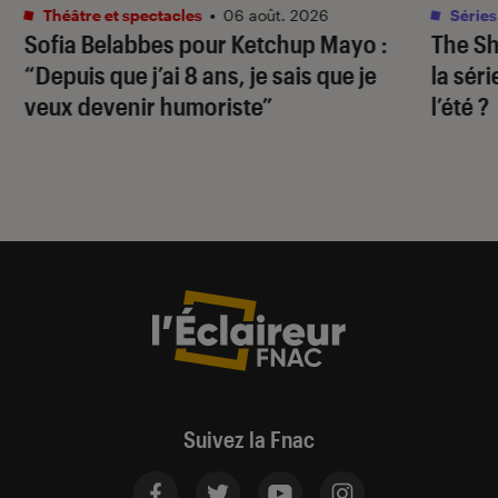
Théâtre et spectacles
•
06 août. 2026
Séries
Sofia Belabbes pour
Ketchup Mayo
:
The S
“Depuis que j’ai 8 ans, je sais que je
la sér
veux devenir humoriste”
l’été ?
Suivez la Fnac