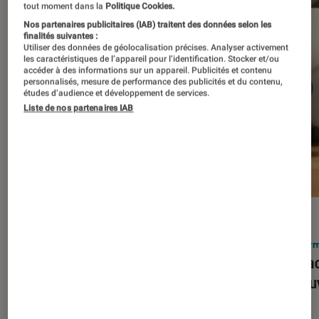
tout moment dans la
Politique Cookies.
Nos partenaires publicitaires (IAB) traitent des données selon les
finalités suivantes :
Utiliser des données de géolocalisation précises. Analyser activement
les caractéristiques de l’appareil pour l’identification. Stocker et/ou
accéder à des informations sur un appareil. Publicités et contenu
personnalisés, mesure de performance des publicités et du contenu,
études d’audience et développement de services.
Liste de nos partenaires IAB
ACTU
ACTU
Smartphones
•
03 mar. 2026
Infor
Apple lance l’iPhone 17e et vient
Le Mac
corriger tous les défauts de son
découv
prédécesseur