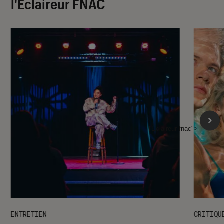
l'Éclaireur FNAC
l'Éclaireur fnac">
ENTRETIEN
CRITIQU