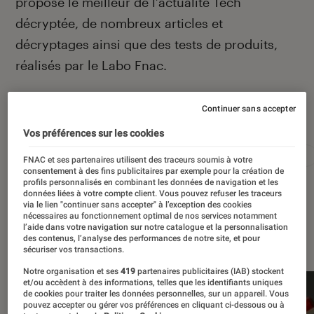
propose le meilleur de l’actualité Tech
décryptée, de nombreux articles et
décryptages ainsi que des tests de produits,
réalisés par le Labo Fnac.
Continuer sans accepter
Autour de ce sujet
Vos préférences sur les cookies
Apple
Intelligence artificielle
Android
Test
FNAC et ses partenaires utilisent des traceurs soumis à votre
consentement à des fins publicitaires par exemple pour la création de
profils personnalisés en combinant les données de navigation et les
données liées à votre compte client. Vous pouvez refuser les traceurs
via le lien "continuer sans accepter" à l’exception des cookies
nécessaires au fonctionnement optimal de nos services notamment
l’aide dans votre navigation sur notre catalogue et la personnalisation
À la une
des contenus, l’analyse des performances de notre site, et pour
sécuriser vos transactions.
Notre organisation et ses
419
partenaires publicitaires (IAB) stockent
et/ou accèdent à des informations, telles que les identifiants uniques
de cookies pour traiter les données personnelles, sur un appareil. Vous
pouvez accepter ou gérer vos préférences en cliquant ci-dessous ou à