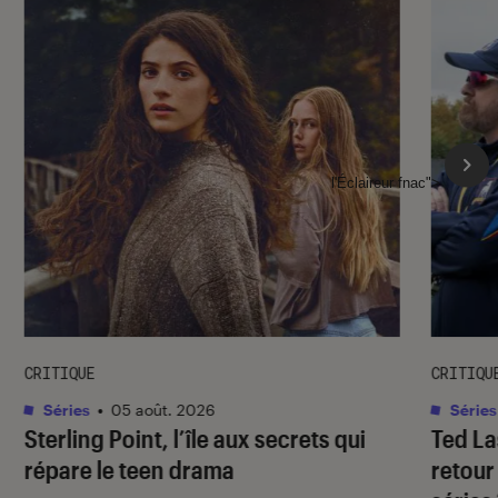
l'Éclaireur fnac">
CRITIQUE
CRITIQU
Séries
•
05 août. 2026
Séries
Sterling Point
, l’île aux secrets qui
Ted L
répare le teen drama
retour