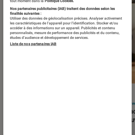
tout moment dans la
Politique Cookies.
Nos partenaires publicitaires (IAB) traitent des données selon les
finalités suivantes :
Utiliser des données de géolocalisation précises. Analyser activement
les caractéristiques de l’appareil pour l’identification. Stocker et/ou
accéder à des informations sur un appareil. Publicités et contenu
personnalisés, mesure de performance des publicités et du contenu,
études d’audience et développement de services.
Liste de nos partenaires IAB
ACTU
ACTU
Smartphones
•
03 mar. 2026
Infor
Apple lance l’iPhone 17e et vient
Le Mac
corriger tous les défauts de son
découv
prédécesseur