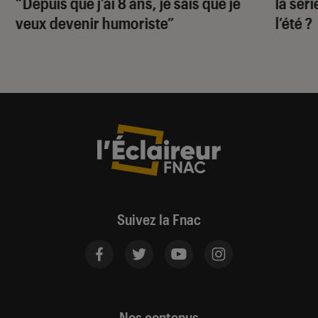
“Depuis que j’ai 8 ans, je sais que je
la sér
veux devenir humoriste”
l’été ?
Suivez la Fnac
Nos contenus