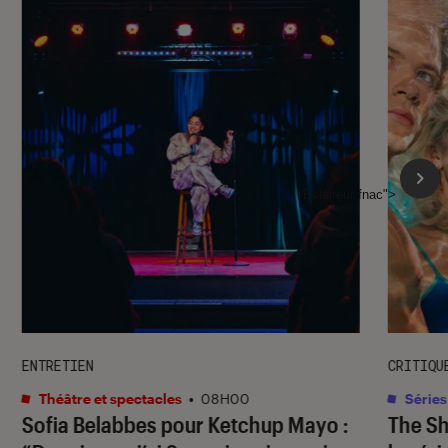
l'Éclaireur fnac">
ENTRETIEN
CRITIQU
Théâtre et spectacles
•
08H00
Séries
Sofia Belabbes pour
Ketchup Mayo
:
The S