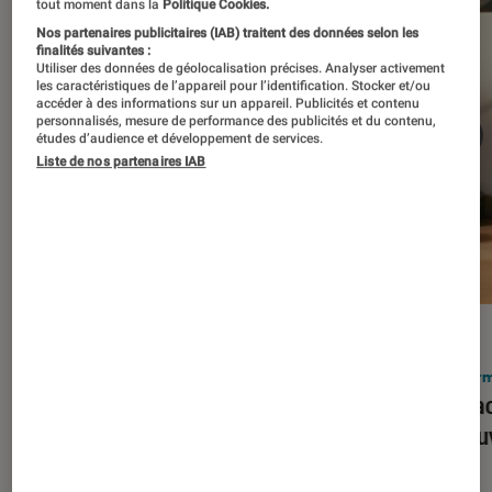
tout moment dans la
Politique Cookies.
Nos partenaires publicitaires (IAB) traitent des données selon les
finalités suivantes :
Utiliser des données de géolocalisation précises. Analyser activement
les caractéristiques de l’appareil pour l’identification. Stocker et/ou
accéder à des informations sur un appareil. Publicités et contenu
personnalisés, mesure de performance des publicités et du contenu,
études d’audience et développement de services.
Liste de nos partenaires IAB
ACTU
ACTU
Smartphones
•
03 mar. 2026
Infor
Apple lance l’iPhone 17e et vient
Le Mac
corriger tous les défauts de son
découv
prédécesseur