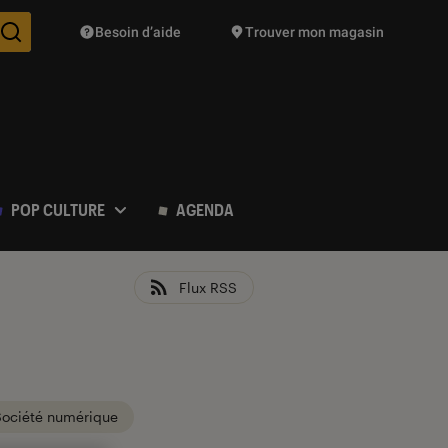
Besoin d’aide
Trouver mon magasin
Des suggestions de produits vont vous être proposées pendant vo
POP CULTURE
AGENDA
Flux RSS
Société numérique