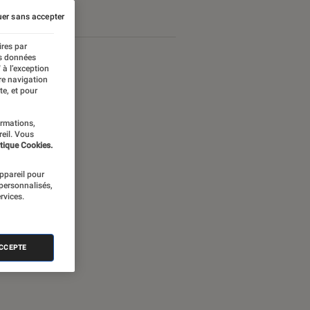
er sans accepter
ires par
es données
 à l’exception
re navigation
te, et pour
ormations,
reil. Vous
tique Cookies.
appareil pour
 personnalisés,
rvices.
nectée
ACCEPTE