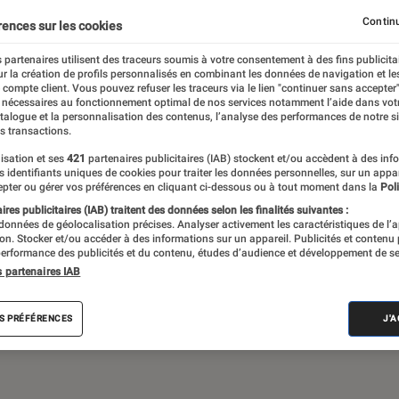
Gaming
Mobilité urbaine
Continu
rences sur les cookies
 partenaires utilisent des traceurs soumis à votre consentement à des fins publicita
r la création de profils personnalisés en combinant les données de navigation et l
e compte client. Vous pouvez refuser les traceurs via le lien "continuer sans accepter"
sques audio, objets connectés… l’Éclaireur
 nécessaires au fonctionnement optimal de nos services notamment l’aide dans vot
atalogue et la personnalisation des contenus, l’analyse des performances de notre si
 de l’actualité Tech décryptée, de nombreux
s transactions.
ue des tests de produits, réalisés par le
isation et ses
421
partenaires publicitaires (IAB) stockent et/ou accèdent à des inf
es identifiants uniques de cookies pour traiter les données personnelles, sur un appa
pter ou gérer vos préférences en cliquant ci-dessous ou à tout moment dans la
Poli
res publicitaires (IAB) traitent des données selon les finalités suivantes :
 données de géolocalisation précises. Analyser activement les caractéristiques de l’
tion. Stocker et/ou accéder à des informations sur un appareil. Publicités et contenu
erformance des publicités et du contenu, études d’audience et développement de se
s partenaires IAB
Android
Test
PC
Windows
Montre con
S PRÉFÉRENCES
J'