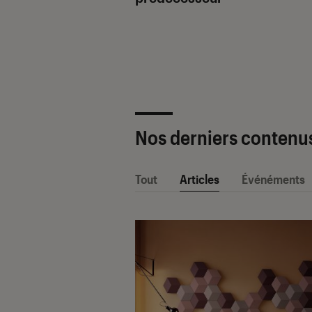
ètre SAV Fnac-
 2025 !
Nos derniers contenu
Tout
Articles
Événéments