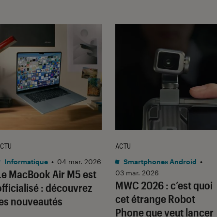
CTU
ACTU
Informatique
•
04 mar. 2026
Smartphones Android
•
Le MacBook Air M5 est
03 mar. 2026
MWC 2026 : c’est quoi
officialisé : découvrez
cet étrange Robot
les nouveautés
Phone que veut lancer