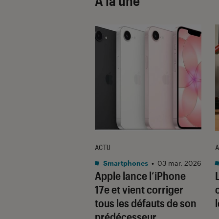
À la une
ACTU
A
•
08 oct. 2025
Smartphones
•
03 mar. 2026
 sont les produits
Apple lance l’iPhone
lus durables du
17e et vient corriger
é ? Découvrez les
tous les défauts de son
usions du
prédécesseur