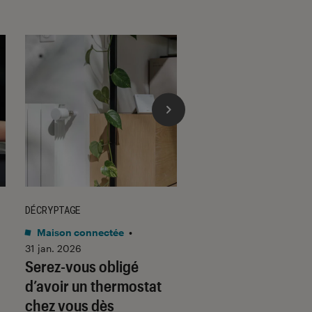
DÉCRYPTAGE
DÉCRYPTAGE
Maison connectée
•
Son
•
30 jan. 2026
Voici pourquoi les
31 jan. 2026
Serez-vous obligé
casques et écoute
d’avoir un thermostat
filaires font un re
chez vous dès
fracassant