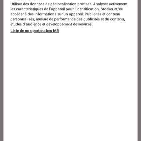
Utiliser des données de géolocalisation précises. Analyser activement
les caractéristiques de l’appareil pour l’identification. Stocker et/ou
accéder à des informations sur un appareil. Publicités et contenu
personnalisés, mesure de performance des publicités et du contenu,
études d’audience et développement de services.
TEST LABO
Liste de nos partenaires IAB
Noté 4 étoiles sur 5
PC Gamer
•
18 oct. 2019
Test Labo du HP Omen 15-dc1018nf