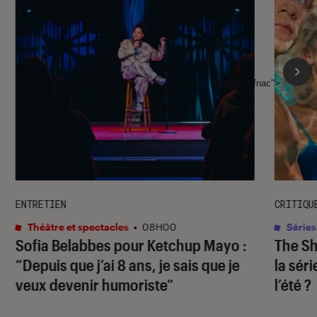
l'Éclaireur fnac">
ENTRETIEN
CRITIQU
Théâtre et spectacles
•
08H00
Séries
Sofia Belabbes pour
Ketchup Mayo
:
The S
“Depuis que j’ai 8 ans, je sais que je
la sér
veux devenir humoriste”
l’été ?