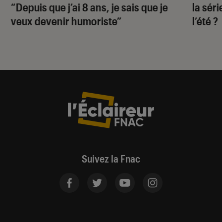
“Depuis que j’ai 8 ans, je sais que je
la sér
veux devenir humoriste”
l’été ?
Suivez la Fnac