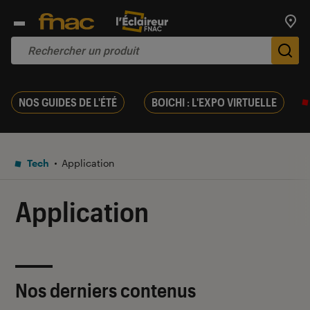
Trouv
De
NOS GUIDES DE L'ÉTÉ
BOICHI : L'EXPO VIRTUELLE
Tech
Application
Application
Nos derniers contenus