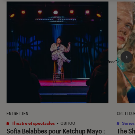
l'Éclaireur fnac">
ENTRETIEN
CRITIQU
Théâtre et spectacles
•
08H00
Séries
Sofia Belabbes pour
Ketchup Mayo
:
The S