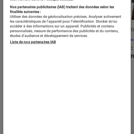
Nos partenaires publicitaires (IAB) traitent des données selon les
finalités suivantes :
Utiliser des données de géolocalisation précises. Analyser activement
les caractéristiques de l’appareil pour l’identification. Stocker et/ou
accéder à des informations sur un appareil. Publicités et contenu
ACTU
DÉCRYPT
personnalisés, mesure de performance des publicités et du contenu,
études d’audience et développement de services.
Séries
•
20 août. 2025
Séries
Liste de nos partenaires IAB
« The Twisted Tale of Amanda Knox »
Alien
:
: faut-il regarder la série choc de
est de
Disney+ ?
Nos derniers contenus
Tout
Articles
Sélections et guides
Tests