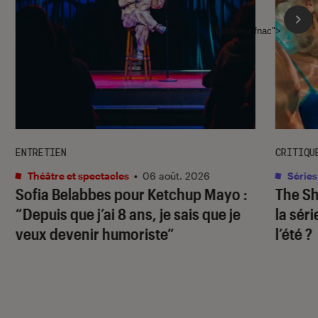
l'Éclaireur fnac">
ENTRETIEN
CRITIQU
Théâtre et spectacles
•
06 août. 2026
Séries
Sofia Belabbes pour
Ketchup Mayo
:
The S
“Depuis que j’ai 8 ans, je sais que je
la sér
veux devenir humoriste”
l’été ?