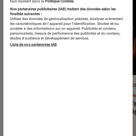
tout moment dans la
Politique Cookies.
Nos partenaires publicitaires (IAB) traitent des données selon les
finalités suivantes :
Utiliser des données de géolocalisation précises. Analyser activement
les caractéristiques de l’appareil pour l’identification. Stocker et/ou
accéder à des informations sur un appareil. Publicités et contenu
personnalisés, mesure de performance des publicités et du contenu,
études d’audience et développement de services.
Liste de nos partenaires IAB
CRITIQUE
CRITIQU
Musique
•
31 juil. 2026
Musiq
Petal
: l’album le plus sombre
Realit
d’Ariana Grande ?
leur l