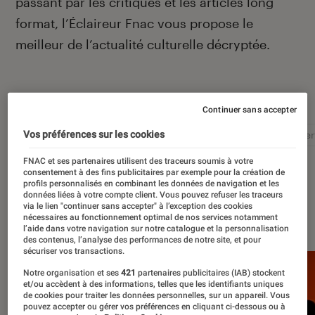
passant par les critiques et les articles long
format, l’Éclaireur Fnac vous propose le
meilleur de l’actualité culturelle décryptée.
Autour de ce sujet
Continuer sans accepter
Vos préférences sur les cookies
Littérature
Film
Roman
Album
Concer
FNAC et ses partenaires utilisent des traceurs soumis à votre
consentement à des fins publicitaires par exemple pour la création de
profils personnalisés en combinant les données de navigation et les
données liées à votre compte client. Vous pouvez refuser les traceurs
via le lien "continuer sans accepter" à l’exception des cookies
À la une
nécessaires au fonctionnement optimal de nos services notamment
l’aide dans votre navigation sur notre catalogue et la personnalisation
des contenus, l’analyse des performances de notre site, et pour
sécuriser vos transactions.
Notre organisation et ses
421
partenaires publicitaires (IAB) stockent
et/ou accèdent à des informations, telles que les identifiants uniques
de cookies pour traiter les données personnelles, sur un appareil. Vous
pouvez accepter ou gérer vos préférences en cliquant ci-dessous ou à