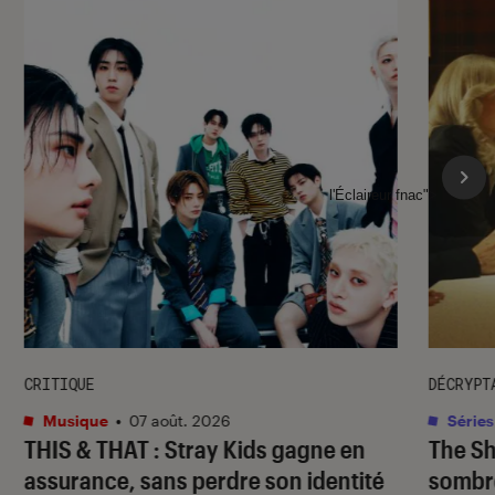
l'Éclaireur fnac">
CRITIQUE
DÉCRYPT
Musique
•
07 août. 2026
Séries
THIS & THAT
: Stray Kids gagne en
The S
assurance, sans perdre son identité
sombr