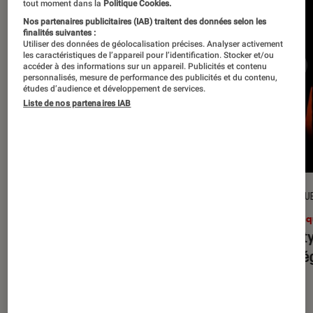
tout moment dans la
Politique Cookies.
Nos partenaires publicitaires (IAB) traitent des données selon les
finalités suivantes :
Utiliser des données de géolocalisation précises. Analyser activement
les caractéristiques de l’appareil pour l’identification. Stocker et/ou
accéder à des informations sur un appareil. Publicités et contenu
personnalisés, mesure de performance des publicités et du contenu,
études d’audience et développement de services.
Liste de nos partenaires IAB
CRITIQUE
CRITIQU
Musique
•
31 juil. 2026
Musiq
Petal
: l’album le plus sombre
Realit
d’Ariana Grande ?
leur l