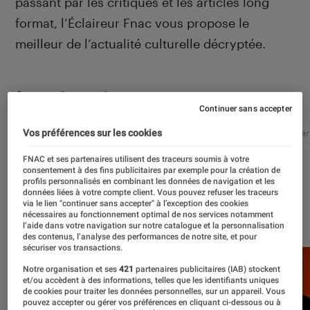
passant par les critiques et les articles long
format, l’Éclaireur Fnac vous propose le
meilleur de l’actualité culturelle décryptée.
Autour de ce sujet
Continuer sans accepter
Littérature
Film
Roman
Album
Concer
Vos préférences sur les cookies
FNAC et ses partenaires utilisent des traceurs soumis à votre
consentement à des fins publicitaires par exemple pour la création de
profils personnalisés en combinant les données de navigation et les
données liées à votre compte client. Vous pouvez refuser les traceurs
via le lien "continuer sans accepter" à l’exception des cookies
À la une
nécessaires au fonctionnement optimal de nos services notamment
l’aide dans votre navigation sur notre catalogue et la personnalisation
des contenus, l’analyse des performances de notre site, et pour
sécuriser vos transactions.
Notre organisation et ses
421
partenaires publicitaires (IAB) stockent
et/ou accèdent à des informations, telles que les identifiants uniques
de cookies pour traiter les données personnelles, sur un appareil. Vous
pouvez accepter ou gérer vos préférences en cliquant ci-dessous ou à