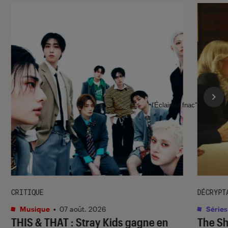
l'Éclaireur fnac">
CRITIQUE
DÉCRYPT
Musique
•
07 août. 2026
Séries
THIS & THAT
: Stray Kids gagne en
The S