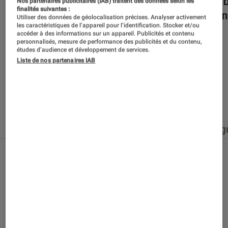
Dans la bulle… avec Gaëtan Roussel
Nuits 
Nos partenaires publicitaires (IAB) traitent des données selon les
finalités suivantes :
romans
Utiliser des données de géolocalisation précises. Analyser activement
les caractéristiques de l’appareil pour l’identification. Stocker et/ou
accéder à des informations sur un appareil. Publicités et contenu
personnalisés, mesure de performance des publicités et du contenu,
études d’audience et développement de services.
Liste de nos partenaires IAB
Nos derniers contenus
Tout
Articles
Événéments
Sélections et g