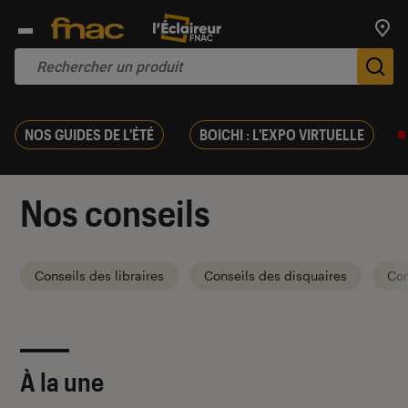
Trouv
De
NOS GUIDES DE L'ÉTÉ
BOICHI : L'EXPO VIRTUELLE
Nos conseils
Conseils des libraires
Conseils des disquaires
Con
À la une