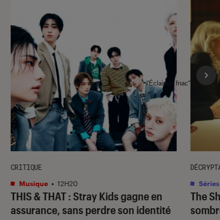
l'Éclaireur fnac">
CRITIQUE
DÉCRYPT
Musique
•
12H20
Séries
THIS & THAT
: Stray Kids gagne en
The S
assurance, sans perdre son identité
sombr