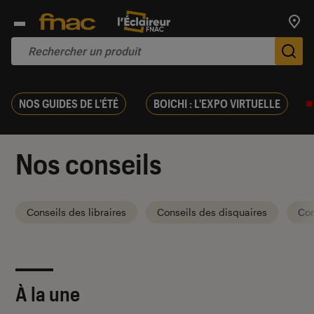
Trouv
De
NOS GUIDES DE L'ÉTÉ
BOICHI : L'EXPO VIRTUELLE
Nos conseils
Conseils des libraires
Conseils des disquaires
Con
À la une