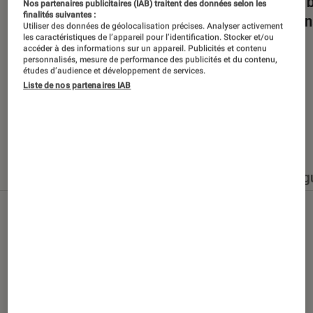
Dans la bulle… avec Gaëtan Roussel
Nuits 
Nos partenaires publicitaires (IAB) traitent des données selon les
finalités suivantes :
romans
Utiliser des données de géolocalisation précises. Analyser activement
les caractéristiques de l’appareil pour l’identification. Stocker et/ou
accéder à des informations sur un appareil. Publicités et contenu
personnalisés, mesure de performance des publicités et du contenu,
études d’audience et développement de services.
Liste de nos partenaires IAB
Nos derniers contenus
Tout
Articles
Événéments
Sélections et g