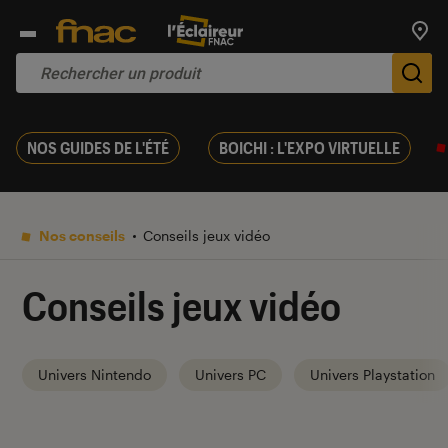
Trouv
De
NOS GUIDES DE L'ÉTÉ
BOICHI : L'EXPO VIRTUELLE
Nos conseils
Conseils jeux vidéo
Conseils jeux vidéo
Univers Nintendo
Univers PC
Univers Playstation