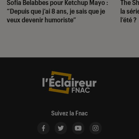
Sofia Belabbes pour
Ketchup Mayo
:
The S
“Depuis que j’ai 8 ans, je sais que je
la sér
veux devenir humoriste”
l’été ?
Suivez la Fnac