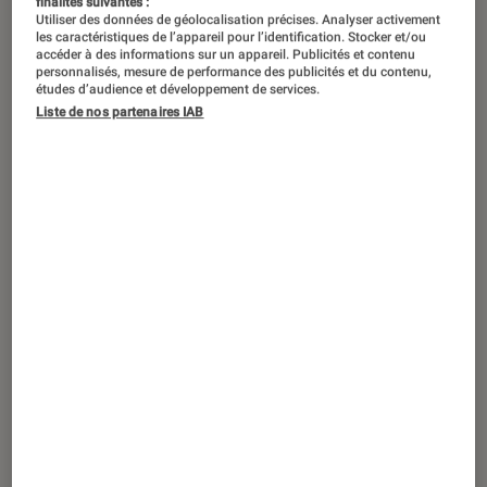
finalités suivantes :
Utiliser des données de géolocalisation précises. Analyser activement
les caractéristiques de l’appareil pour l’identification. Stocker et/ou
accéder à des informations sur un appareil. Publicités et contenu
personnalisés, mesure de performance des publicités et du contenu,
études d’audience et développement de services.
Liste de nos partenaires IAB
ACTU
Jeux vidéo
•
07 mai. 2026
Star Fox : date de sortie, trailer, toutes
les infos sur le remake de Star Fox 64