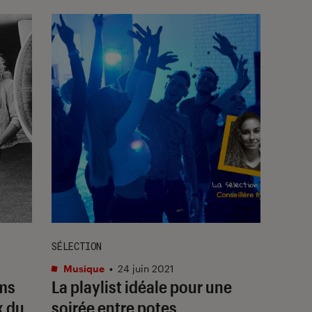
SÉLECTION
Musique
•
24 juin 2021
ums
La playlist idéale pour une
x du
soirée entre potes