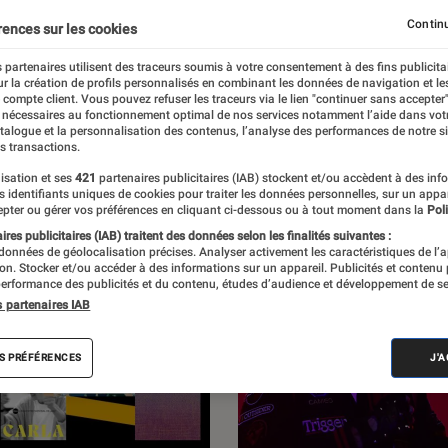
Les dix albums du mois
Pop rock indé électro
Rap R&
Continu
rences sur les cookies
 partenaires utilisent des traceurs soumis à votre consentement à des fins publicita
r la création de profils personnalisés en combinant les données de navigation et l
e compte client. Vous pouvez refuser les traceurs via le lien "continuer sans accepter"
 nécessaires au fonctionnement optimal de nos services notamment l’aide dans vot
atalogue et la personnalisation des contenus, l’analyse des performances de notre si
s transactions.
isation et ses
421
partenaires publicitaires (IAB) stockent et/ou accèdent à des inf
es identifiants uniques de cookies pour traiter les données personnelles, sur un appa
pter ou gérer vos préférences en cliquant ci-dessous ou à tout moment dans la
Poli
res publicitaires (IAB) traitent des données selon les finalités suivantes :
 données de géolocalisation précises. Analyser activement les caractéristiques de l’
tion. Stocker et/ou accéder à des informations sur un appareil. Publicités et contenu
erformance des publicités et du contenu, études d’audience et développement de se
s partenaires IAB
S PRÉFÉRENCES
J'