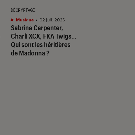
DÉCRYPTAGE
SÉLECTION
Musique
•
02 juil. 2026
Musique
•
18 juin 20
Sabrina Carpenter,
Et si on avait trou
é
Charli XCX, FKA Twigs…
tubes de l’été 202
Qui sont les héritières
de Madonna ?