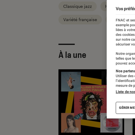
Classique jazz
Hard metal
Vos préfé
Variété française
World
FNAC et ses
exemple pou
liées à votr
des cookies
sur notre c
sécuriser vo
À la une
Notre organ
telles que l
pouvez acce
Nos partenai
Utiliser des
l’identifica
mesure de p
Liste de no
GÉRER ME