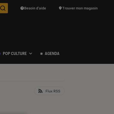
Besoin d’aide
Trouver mon magasin
Des suggestions de produits vont vous être proposées pendant vo
POP CULTURE
AGENDA
Flux RSS