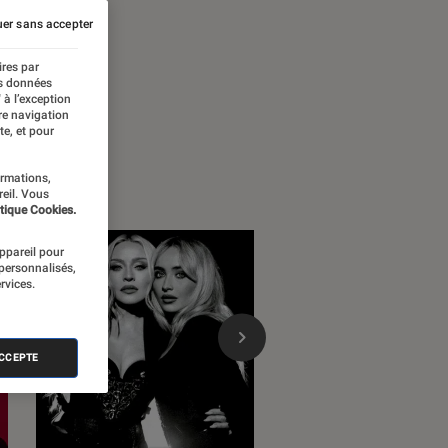
B soul funk
er sans accepter
ires par
es données
 à l’exception
re navigation
te, et pour
ormations,
reil. Vous
tique Cookies.
appareil pour
 personnalisés,
rvices.
ACCEPTE