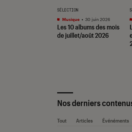
TAGE
SÉLECTION
S
que
•
15 juil. 2026
Musique
•
30 juin 2026
r Swift, nepo
Les 10 albums des mois
 « Daughter From
de juillet/août 2026
e
 : 5 choses à
r sur Gracie
ms
Nos derniers contenu
Tout
Articles
Événéments