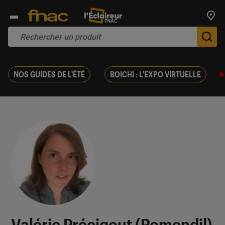
Trouv
De
NOS GUIDES DE L'ÉTÉ
BOICHI : L'EXPO VIRTUELLE
Valérie Précigout (Romendil)