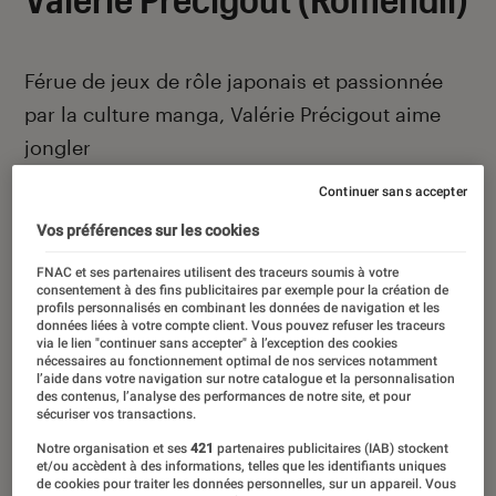
Férue de jeux de rôle japonais et passionnée
par la culture manga, Valérie Précigout aime
jongler
entre les décryptages et les critiques de jeux
Continuer sans accepter
vidéo. Elle a aussi publié plusieurs ouvrages
Vos préférences sur les cookies
sur la série Zelda.
FNAC et ses partenaires utilisent des traceurs soumis à votre
consentement à des fins publicitaires par exemple pour la création de
profils personnalisés en combinant les données de navigation et les
données liées à votre compte client. Vous pouvez refuser les traceurs
via le lien "continuer sans accepter" à l’exception des cookies
nécessaires au fonctionnement optimal de nos services notamment
Ses derniers contenus
l’aide dans votre navigation sur notre catalogue et la personnalisation
des contenus, l’analyse des performances de notre site, et pour
sécuriser vos transactions.
Notre organisation et ses
421
partenaires publicitaires (IAB) stockent
et/ou accèdent à des informations, telles que les identifiants uniques
de cookies pour traiter les données personnelles, sur un appareil. Vous