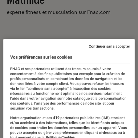
experte fitness et musculation sur Fnac.com
Continuer sans accepter
Ses derniers contenus
Vos préférences sur les cookies
FNAC et ses partenaires utilisent des traceurs soumis à votre
consentement à des fins publicitaires par exemple pour la création de
profils personnalisés en combinant les données de navigation et les
données liées à votre compte client. Vous pouvez refuser les traceurs
via le lien "continuer sans accepter" à l’exception des cookies
nécessaires au fonctionnement optimal de nos services notamment
l’aide dans votre navigation sur notre catalogue et la personnalisation
des contenus, l’analyse des performances de notre site, et pour
sécuriser vos transactions.
Notre organisation et ses
419
partenaires publicitaires (IAB) stockent
et/ou accèdent à des informations, telles que les identifiants uniques
de cookies pour traiter les données personnelles, sur un appareil. Vous
pouvez accepter ou gérer vos préférences en cliquant ci-dessous ou à
tout moment dans la
Politique Cookies.