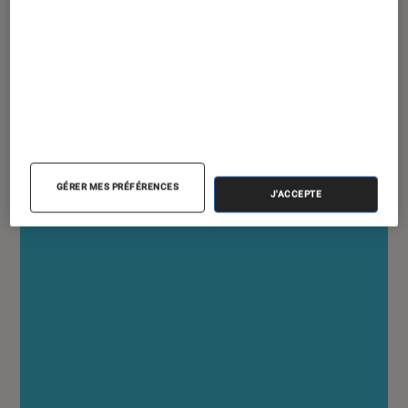
ACTU
Réalité virtuelle
•
29 août 2022
Meta annoncera son nouveau casque de
réalité virtuelle en octobre
GÉRER MES PRÉFÉRENCES
J'ACCEPTE