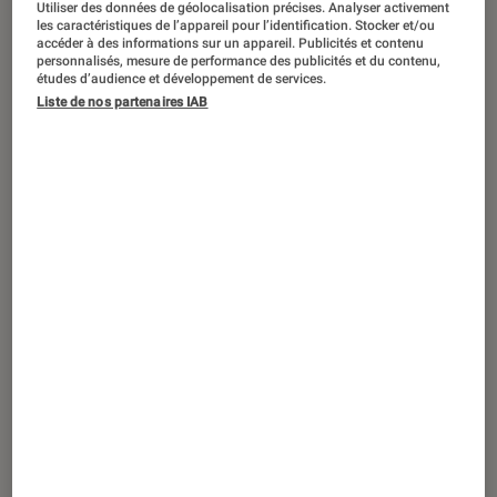
Utiliser des données de géolocalisation précises. Analyser activement
ACTU
les caractéristiques de l’appareil pour l’identification. Stocker et/ou
accéder à des informations sur un appareil. Publicités et contenu
Jeux vidéo
•
26 août. 2024
personnalisés, mesure de performance des publicités et du contenu,
InZOI
: ce nouveau rival coréen qui fait
études d’audience et développement de services.
trembler le trône des Sims
Liste de nos partenaires IAB