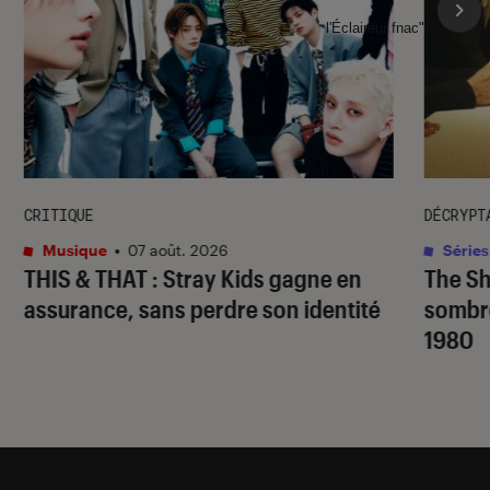
l'Éclaireur fnac">
CRITIQUE
DÉCRYPT
Musique
•
07 août. 2026
Séries
THIS & THAT
: Stray Kids gagne en
The S
assurance, sans perdre son identité
sombr
1980