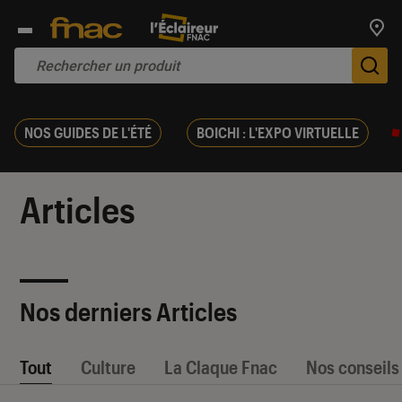
Trouv
De
NOS GUIDES DE L'ÉTÉ
BOICHI : L'EXPO VIRTUELLE
Articles
Nos derniers Articles
Tout
Culture
La Claque Fnac
Nos conseils