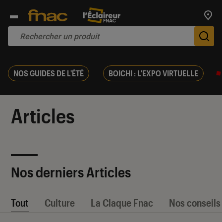
Trouv
De
NOS GUIDES DE L'ÉTÉ
BOICHI : L'EXPO VIRTUELLE
Articles
Nos derniers Articles
Tout
Culture
La Claque Fnac
Nos conseils