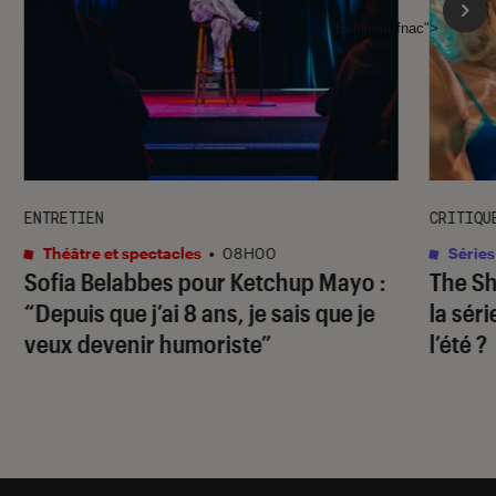
l'Éclaireur fnac">
ENTRETIEN
CRITIQU
Théâtre et spectacles
•
08H00
Séries
Sofia Belabbes pour
Ketchup Mayo
:
The S
“Depuis que j’ai 8 ans, je sais que je
la sér
veux devenir humoriste”
l’été ?