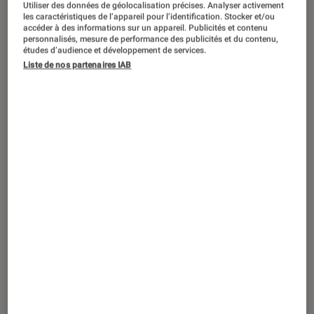
Utiliser des données de géolocalisation précises. Analyser activement
ACTU
les caractéristiques de l’appareil pour l’identification. Stocker et/ou
accéder à des informations sur un appareil. Publicités et contenu
Application
•
15 juil. 2025
personnalisés, mesure de performance des publicités et du contenu,
Ça se confirme : Android et Chrome OS
études d’audience et développement de services.
en passe de fusionner
Liste de nos partenaires IAB