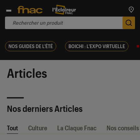
Trouv
De
NOS GUIDES DE L'ÉTÉ
BOICHI : L'EXPO VIRTUELLE
Articles
Nos derniers Articles
Tout
Culture
La Claque Fnac
Nos conseils