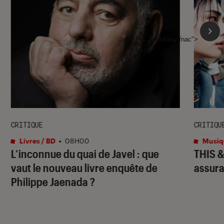
l'Éclaireur fnac">
CRITIQUE
CRITIQU
Livres / BD
•
08H00
Musiq
L’inconnue du quai de Javel : que
THIS 
vaut le nouveau livre enquête de
assura
Philippe Jaenada ?