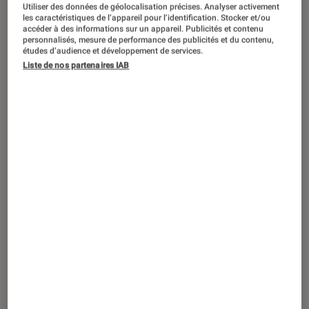
ACTU
Utiliser des données de géolocalisation précises. Analyser activement
les caractéristiques de l’appareil pour l’identification. Stocker et/ou
Périphériques, accessoires et composants
•
accéder à des informations sur un appareil. Publicités et contenu
personnalisés, mesure de performance des publicités et du contenu,
07 août. 2025
études d’audience et développement de services.
Le prochain
Call of Duty
et
Battlefield 6
Liste de nos partenaires IAB
ne tourneront pas si votre PC n’a pas
cette fonction