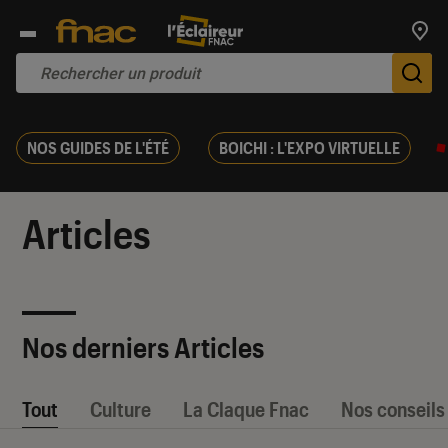
Trouv
De
NOS GUIDES DE L'ÉTÉ
BOICHI : L'EXPO VIRTUELLE
Articles
Nos derniers Articles
Tout
Culture
La Claque Fnac
Nos conseils