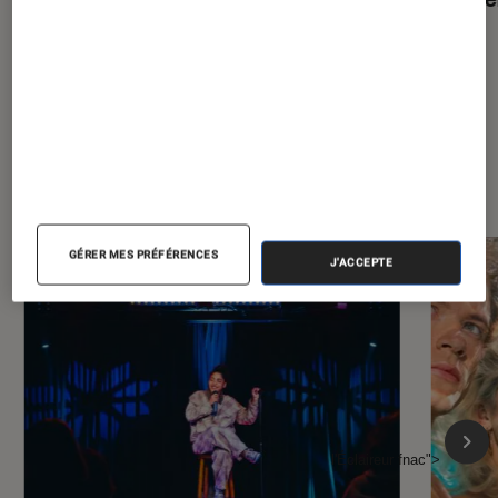
À la une de
VOIR TOUT
l'Éclaireur FNAC
GÉRER MES PRÉFÉRENCES
J'ACCEPTE
l'Éclaireur fnac">