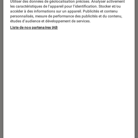
Utiliser des données de géolocalisation précises. Analyser activement
ACTU
les caractéristiques de l’appareil pour l’identification. Stocker et/ou
accéder à des informations sur un appareil. Publicités et contenu
Informatique
•
10 juil. 2019
personnalisés, mesure de performance des publicités et du contenu,
Apple met à jour ses MacBook Air et
études d’audience et développement de services.
Liste de nos partenaires IAB
MacBook Pro