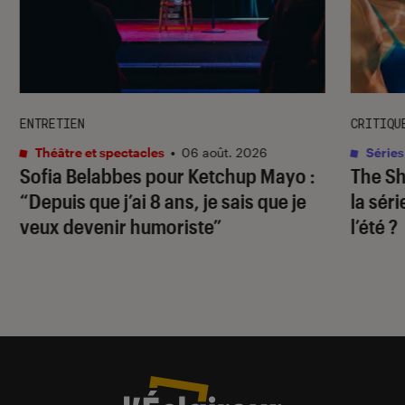
ENTRETIEN
CRITIQU
Théâtre et spectacles
•
06 août. 2026
Séries
Sofia Belabbes pour
Ketchup Mayo
:
The S
“Depuis que j’ai 8 ans, je sais que je
la sér
veux devenir humoriste”
l’été ?