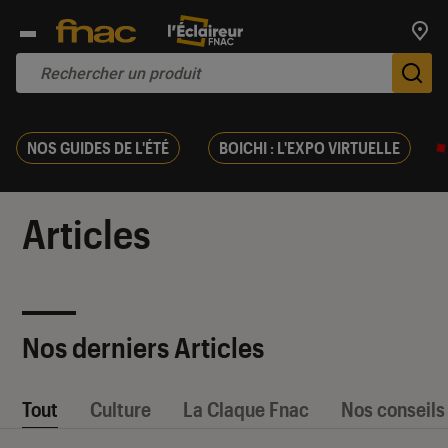
Trouv
De
NOS GUIDES DE L'ÉTÉ
BOICHI : L'EXPO VIRTUELLE
Articles
Nos derniers Articles
Tout
Culture
La Claque Fnac
Nos conseils