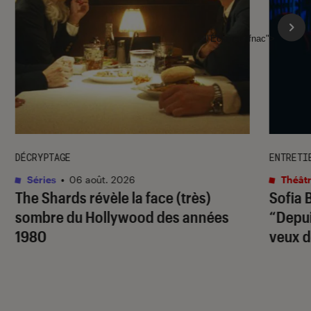
l'Éclaireur fnac">
DÉCRYPTAGE
ENTRETI
Séries
•
06 août. 2026
Théâtr
The Shards
révèle la face (très)
Sofia 
sombre du Hollywood des années
“Depuis
1980
veux d