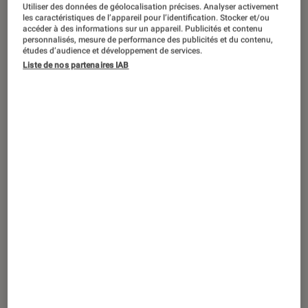
ACTU
Utiliser des données de géolocalisation précises. Analyser activement
les caractéristiques de l’appareil pour l’identification. Stocker et/ou
Casques audio
•
07 jan. 2020
accéder à des informations sur un appareil. Publicités et contenu
personnalisés, mesure de performance des publicités et du contenu,
CES 2020 – Sennheiser dévoile ses
études d’audience et développement de services.
nouveaux casques et écouteurs sans-fil
Liste de nos partenaires IAB