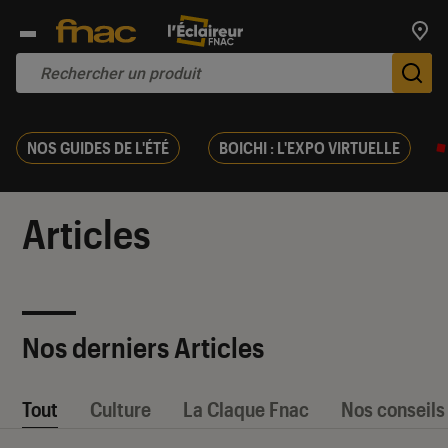
Trouv
De
NOS GUIDES DE L'ÉTÉ
BOICHI : L'EXPO VIRTUELLE
Articles
Nos derniers Articles
Tout
Culture
La Claque Fnac
Nos conseils