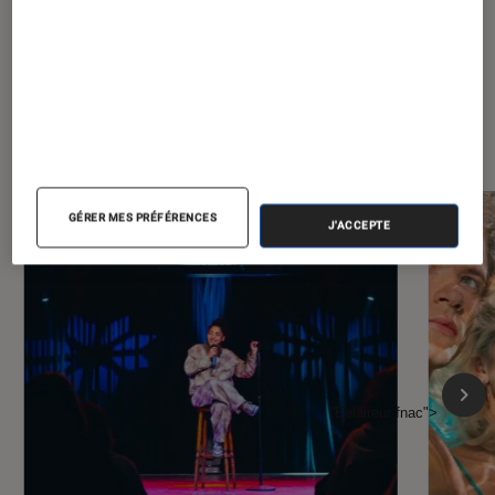
À la une de
VOIR TOUT
l'Éclaireur FNAC
GÉRER MES PRÉFÉRENCES
J'ACCEPTE
l'Éclaireur fnac">