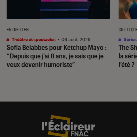
ENTRETIEN
CRITIQU
Théâtre et spectacles
•
06 août. 2026
Séries
Sofia Belabbes pour
Ketchup Mayo
:
The S
“Depuis que j’ai 8 ans, je sais que je
la sér
veux devenir humoriste”
l’été ?