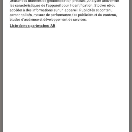
Utiliser des données de géolocalisation précises. Analyser activement
ARTICLE
les caractéristiques de l’appareil pour l’identification. Stocker et/ou
accéder à des informations sur un appareil. Publicités et contenu
Livres / BD
•
04 juin 2020
personnalisés, mesure de performance des publicités et du contenu,
Âme brisée d’Akira Mizubayashi : la
études d’audience et développement de services.
Liste de nos partenaires IAB
musique de la sérénité