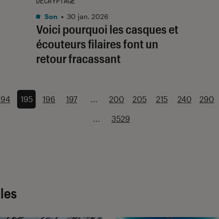
DÉCRYPTAGE
Son
•
30 jan. 2026
Voici pourquoi les casques et
écouteurs filaires font un
retour fracassant
194
195
196
197
...
200
205
215
240
290
...
3529
cles