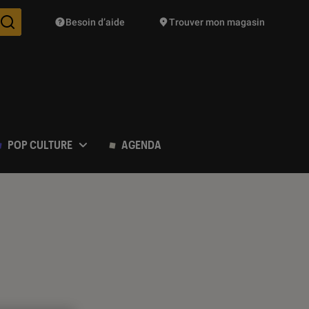
Besoin d’aide
Trouver mon magasin
Des suggestions de produits vont vous être proposées pendant vo
POP CULTURE
AGENDA