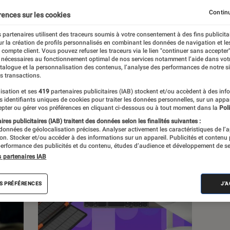
Continu
rences sur les cookies
 partenaires utilisent des traceurs soumis à votre consentement à des fins publicita
r la création de profils personnalisés en combinant les données de navigation et l
e compte client. Vous pouvez refuser les traceurs via le lien "continuer sans accepter"
c
Nos conseils
Pop Culture
Tech
 nécessaires au fonctionnement optimal de nos services notamment l’aide dans vot
atalogue et la personnalisation des contenus, l’analyse des performances de notre si
s transactions.
isation et ses
419
partenaires publicitaires (IAB) stockent et/ou accèdent à des inf
es identifiants uniques de cookies pour traiter les données personnelles, sur un appa
pter ou gérer vos préférences en cliquant ci-dessous ou à tout moment dans la
Poli
res publicitaires (IAB) traitent des données selon les finalités suivantes :
 données de géolocalisation précises. Analyser activement les caractéristiques de l’
tion. Stocker et/ou accéder à des informations sur un appareil. Publicités et contenu
erformance des publicités et du contenu, études d’audience et développement de se
s partenaires IAB
S PRÉFÉRENCES
J'