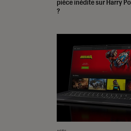
pièce inédite sur
Harry Po
?