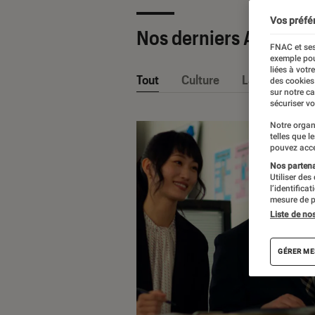
Vos préfé
Nos derniers Articles
FNAC et ses
exemple pou
liées à votr
Tout
Culture
La Claque Fna
des cookies
sur notre c
sécuriser vo
Notre organ
telles que l
pouvez acce
Nos partenai
Utiliser des
l’identifica
mesure de p
Liste de no
GÉRER ME