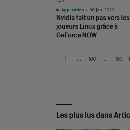
ACTU
Application
•
30 jan. 2026
Nvidia fait un pas vers les
joueurs Linux grâce à
GeForce NOW
1
...
100
...
193
Les plus lus dans Arti