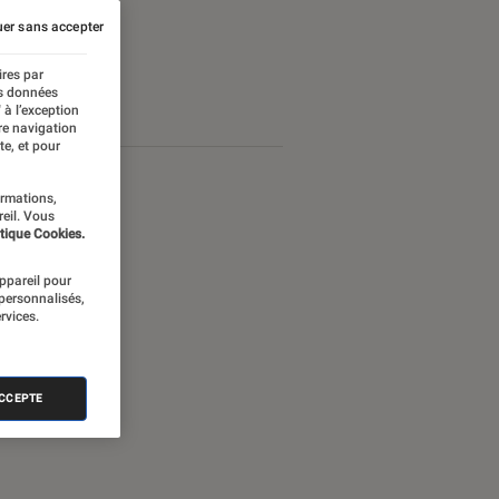
er sans accepter
ires par
es données
 à l’exception
re navigation
te, et pour
ormations,
reil. Vous
tique Cookies.
appareil pour
 personnalisés,
rvices.
ACCEPTE