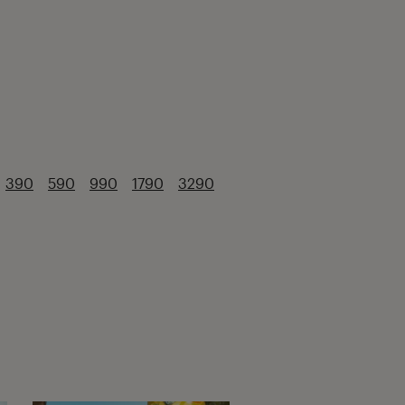
390
590
990
1790
3290