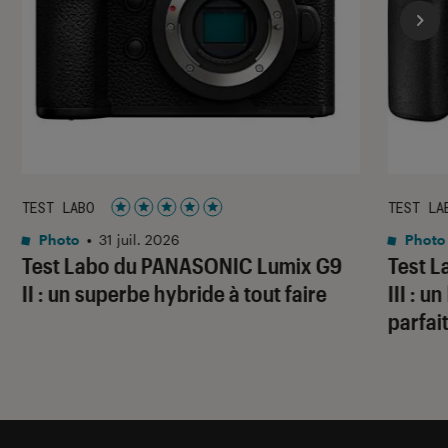
TEST LABO
TEST LA
Noté 5 étoiles sur 5
Photo
•
31 juil. 2026
Photo
Test Labo du PANASONIC Lumix G9
Test 
II : un superbe hybride à tout faire
III : 
parfai