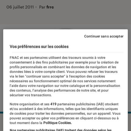
06 juillet 2011
・
Par
frrc
Continuer sans accepter
Vos préférences sur les cookies
FNAC et ses partenaires utilisent des traceurs soumis à votre
consentement à des fins publicitaires par exemple pour la création de
profils personnalisés en combinant les données de navigation et les
données liées à votre compte client. Vous pouvez refuser les traceurs
via le lien "continuer sans accepter" à l’exception des cookies
nécessaires au fonctionnement optimal de nos services notamment
l’aide dans votre navigation sur notre catalogue et la personnalisation
des contenus, l’analyse des performances de notre site, et pour
sécuriser vos transactions.
Notre organisation et ses
419
partenaires publicitaires (IAB) stockent
et/ou accèdent à des informations, telles que les identifiants uniques
de cookies pour traiter les données personnelles, sur un appareil. Vous
pouvez accepter ou gérer vos préférences en cliquant ci-dessous ou à
©DR
tout moment dans la
Politique Cookies.
Nos partenaires publicitaires (IAB) traitent des données selon les