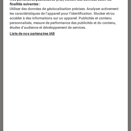
finalités suivantes :
Utiliser des données de géolocalisation précises. Analyser activement
La composition, le choix de la focale,
les caractéristiques de l’appareil pour l’identification. Stocker et/ou
accéder à des informations sur un appareil. Publicités et contenu
le cadrage aident à illustrer le point de
personnalisés, mesure de performance des publicités et du contenu,
études d’audience et développement de services.
vue du photographe, ils apportent un
Liste de nos partenaires IAB
éclairage utile sur ses intentions.
Introduction
Selon que l’on réalise un portrait ou un
paysage, un détail d’architecture ou un
évènement sportif,
le cadrage et la
composition doivent être pensés avant le
déclenchement
, car ceux-ci apportent des
informations essentielles pour comprendre
la
vision personnelle que souhaite transmettre le
photographe sur son sujet
(importance du