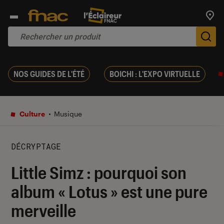
Trouv
De
NOS GUIDES DE L'ÉTÉ
BOICHI : L'EXPO VIRTUELLE
Culture
Musique
DÉCRYPTAGE
Little Simz : pourquoi son
album « Lotus » est une pure
merveille