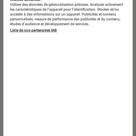
Utiliser des données de géolocalisation précises. Analyser activement
les caractéristiques de l’appareil pour l’identification. Stocker et/ou
La rappeuse londonienne Little Simz
accéder à des informations sur un appareil. Publicités et contenu
personnalisés, mesure de performance des publicités et du contenu,
est de retour avec « Lotus », son
études d’audience et développement de services.
sixième album en dix ans. Elle ouvre
Liste de nos partenaires IAB
ainsi un nouveau chapitre dans sa
carrière avec une impressionnante
palette de genres et de couleurs
musicales, repoussant davantage les
frontières. Et signe l’un des meilleurs
albums rap de 2025.
Introduction
Little Simz
– Simbiatu Ajikawo de son vrai nom
– grandit dans le quartier de Islington à
Londres. Elle s’impose d’abord dans des séries