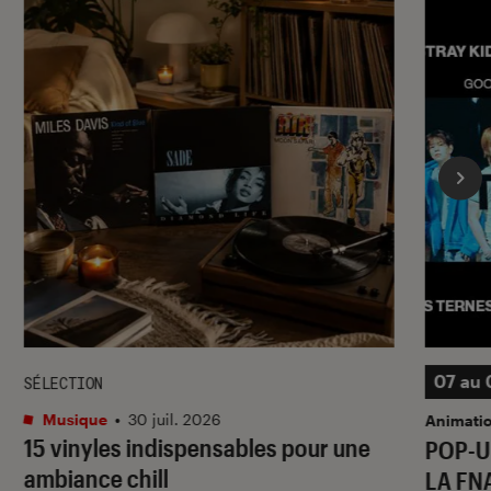
07 au 
SÉLECTION
Musique
•
30 juil. 2026
Animati
15 vinyles indispensables pour une
POP-U
ambiance chill
LA FN