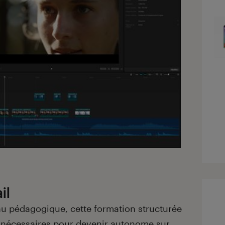
il
u pédagogique, cette formation structurée
 nécessaires pour devenir autonome sur