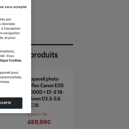
er sans accepter
ires par
es données
 à l’exception
re navigation
te, et pour
ormations,
ection de produits
reil. Vous
tique Cookies.
appareil pour
 personnalisés,
Appareil photo
rvices.
reflex Canon EOS
2000D + EF-S 18-
55mm f/3.5-5.6
ACCEPTE
DC III
À partir de
489,99€