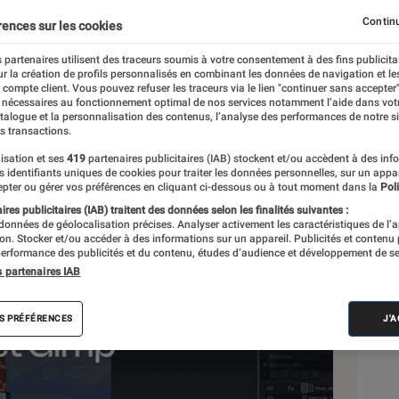
mplète
Continu
rences sur les cookies
 partenaires utilisent des traceurs soumis à votre consentement à des fins publicita
r la création de profils personnalisés en combinant les données de navigation et l
e compte client. Vous pouvez refuser les traceurs via le lien "continuer sans accepter"
 nécessaires au fonctionnement optimal de nos services notamment l’aide dans vot
atalogue et la personnalisation des contenus, l’analyse des performances de notre si
s transactions.
isation et ses
419
partenaires publicitaires (IAB) stockent et/ou accèdent à des inf
Sél
es identifiants uniques de cookies pour traiter les données personnelles, sur un appa
pter ou gérer vos préférences en cliquant ci-dessous ou à tout moment dans la
Poli
res publicitaires (IAB) traitent des données selon les finalités suivantes :
 données de géolocalisation précises. Analyser activement les caractéristiques de l’
tion. Stocker et/ou accéder à des informations sur un appareil. Publicités et contenu
erformance des publicités et du contenu, études d’audience et développement de se
s partenaires IAB
S PRÉFÉRENCES
J'