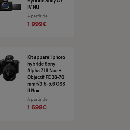
Hybride Sony A7
IV NU
À partir de
1 999€
Kit appareil photo
hybride Sony
Alpha 7 III Noir +
Objectif FE 28-70
mm f/3,5-5,6 OSS
II Noir
À partir de
1 699€