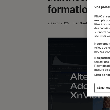
formation co
Vos préfé
FNAC et ses
exemple pou
28 avril 2025
・
Par
Gaëlle
liées à votr
des cookies
sur notre c
sécuriser vo
Notre organ
telles que l
pouvez acce
Nos partenai
Utiliser des
l’identifica
mesure de p
Liste de no
GÉRER ME