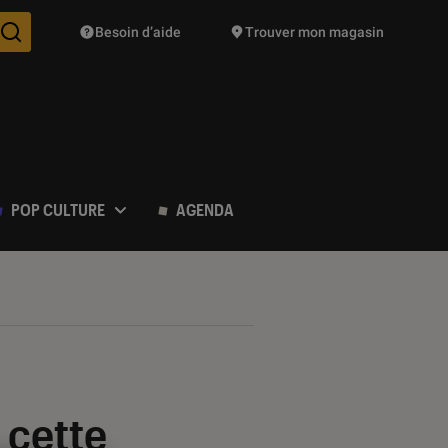
Besoin d’aide
Trouver mon magasin
Des suggestions de produits vont vous être proposées pendant vo
POP CULTURE
AGENDA
 cette