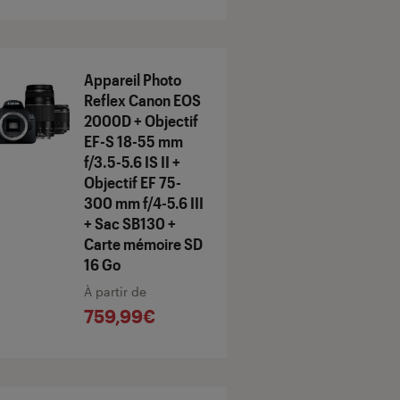
Appareil Photo
Reflex Canon EOS
2000D + Objectif
EF-S 18-55 mm
f/3.5-5.6 IS II +
Objectif EF 75-
300 mm f/4-5.6 III
+ Sac SB130 +
Carte mémoire SD
16 Go
À partir de
759,99€