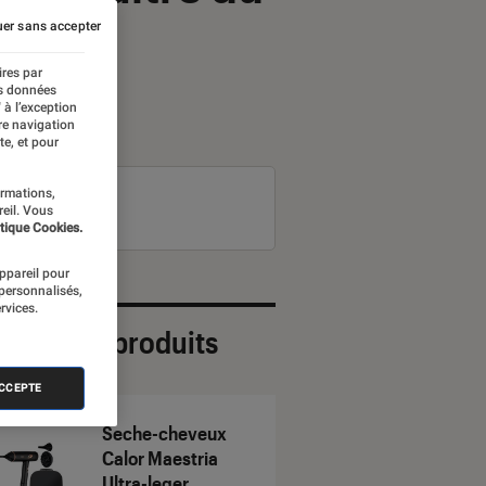
er sans accepter
ires par
es données
 à l’exception
re navigation
te, et pour
ormations,
reil. Vous
tique Cookies.
appareil pour
 personnalisés,
rvices.
ection de produits
ACCEPTE
Seche-cheveux
Calor Maestria
Ultra-leger