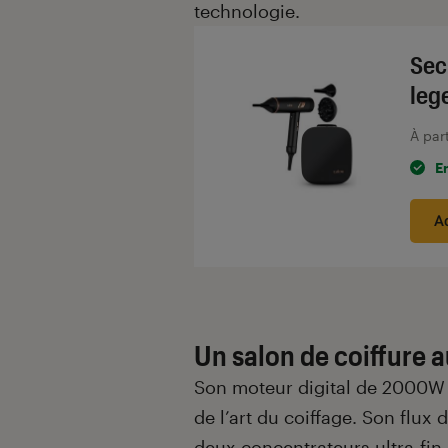
technologie.
Sec
leg
À par
E
A
Un salon de coiffure a
Son moteur digital de 2000W l
de l’art du coiffage. Son flux
deux concentrateurs ultra-fin