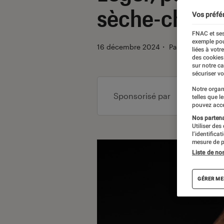
sèche-cheveu
Vos préfé
FNAC et ses
exemple pou
16 décembre 2024
・
Par
Mélany
liées à votr
des cookies
sur notre c
sécuriser vo
Notre organ
Sponsorisé par
telles que l
pouvez acce
Nos partenai
Utiliser des
l’identifica
mesure de p
Liste de no
GÉRER ME