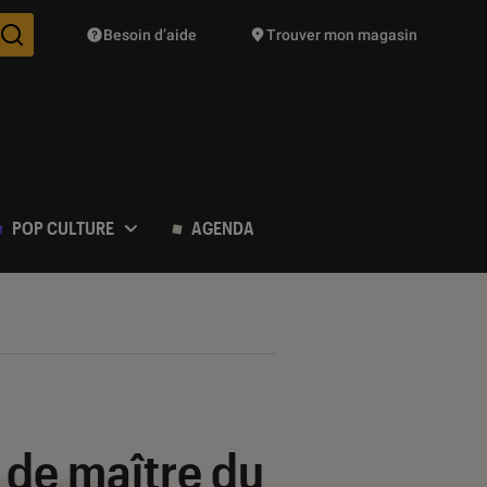
Besoin d’aide
Trouver mon magasin
Des suggestions de produits vont vous être proposées pendant vo
POP CULTURE
AGENDA
p de maître du