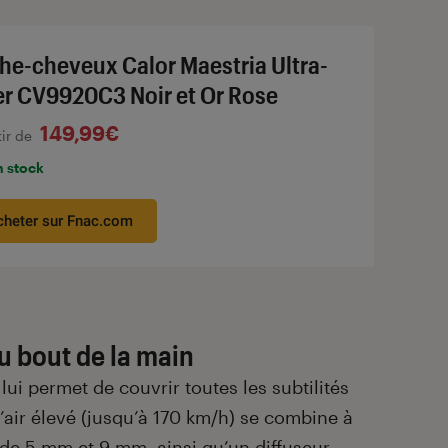
he-cheveux Calor Maestria Ultra-
er CV9920C3 Noir et Or Rose
149,99€
tir de
n stock
cheter sur Fnac.com
u bout de la main
ui permet de couvrir toutes les subtilités
 d’air élevé (jusqu’à 170 km/h) se combine à
 de 5 mm et 9 mm, ainsi qu’un diffuseur