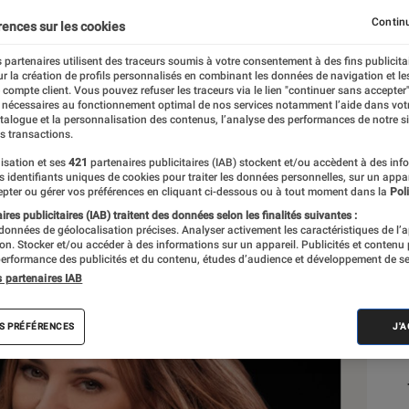
x Calor Maestria
Continu
rences sur les cookies
 partenaires utilisent des traceurs soumis à votre consentement à des fins publicita
r la création de profils personnalisés en combinant les données de navigation et l
e compte client. Vous pouvez refuser les traceurs via le lien "continuer sans accepter"
 nécessaires au fonctionnement optimal de nos services notamment l’aide dans vot
atalogue et la personnalisation des contenus, l’analyse des performances de notre si
s transactions.
isation et ses
421
partenaires publicitaires (IAB) stockent et/ou accèdent à des inf
es identifiants uniques de cookies pour traiter les données personnelles, sur un appa
pter ou gérer vos préférences en cliquant ci-dessous ou à tout moment dans la
Poli
res publicitaires (IAB) traitent des données selon les finalités suivantes :
 données de géolocalisation précises. Analyser activement les caractéristiques de l’
tion. Stocker et/ou accéder à des informations sur un appareil. Publicités et contenu
erformance des publicités et du contenu, études d’audience et développement de se
s partenaires IAB
Sél
S PRÉFÉRENCES
J'