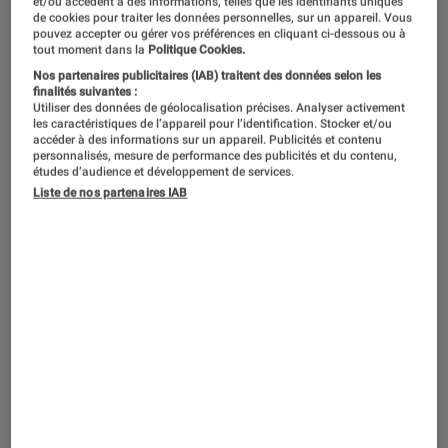
et/ou accèdent à des informations, telles que les identifiants uniques
de cookies pour traiter les données personnelles, sur un appareil. Vous
pouvez accepter ou gérer vos préférences en cliquant ci-dessous ou à
On ne présente plus l’immense
tout moment dans la
Politique Cookies.
actrice et légende du cinéma qu’est
Nos partenaires publicitaires (IAB) traitent des données selon les
finalités suivantes :
Françoise Fabian. Cependant, peu de
Utiliser des données de géolocalisation précises. Analyser activement
les caractéristiques de l’appareil pour l’identification. Stocker et/ou
personnes savent qu’elle a un
accéder à des informations sur un appareil. Publicités et contenu
personnalisés, mesure de performance des publicités et du contenu,
véritable amour pour la chanson. Elle
études d’audience et développement de services.
avait pris son temps pour réaliser un
Liste de nos partenaires IAB
premier album sous la houlette d’Alex
Beaupain. C’était en 2018 et elle avait
85 ans. Aujourd’hui, c’est aux côtés de
Léonard Lasry et Elisa Point qu’elle
repousse la chansonnette et revient
pour notre plus grand plaisir dans les
bacs. Suivez le guide !