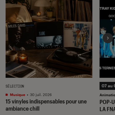
07 au 
SÉLECTION
Musique
•
30 juil. 2026
Animati
15 vinyles indispensables pour une
POP-U
ambiance chill
LA FN