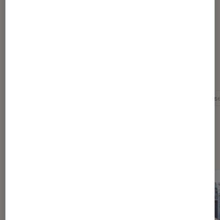
Manue
Disquaire à la Fnac Saint-Lazare
Pour aller plus loin
Actrice française
Actu musique
Chanson français
Sélection de produits