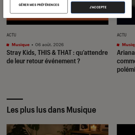
GÉRER MES PRÉFÉRENCES
J'ACCEPTE
ACTU
ACTU
Musique
•
06 août. 2026
Musiq
Stray Kids,
THIS & THAT
: qu’attendre
Ariana
de leur retour événement ?
commen
polémi
Les plus lus dans Musique